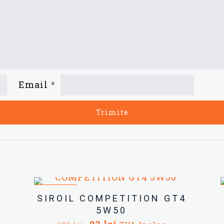
Email
*
REDUCERI
SIROIL COMPETITION GT4
5W50
Prețul
Prețul