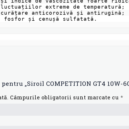
și indice de vâscozitate foarte ridic
luctuațiilor extreme de temperatură;

curățare anticorozivă și antirugină;

, fosfor și cenușă sulfatată.
zie pentru „Siroil COMPETITION GT4 10W-6
ată.
Câmpurile obligatorii sunt marcate cu
*