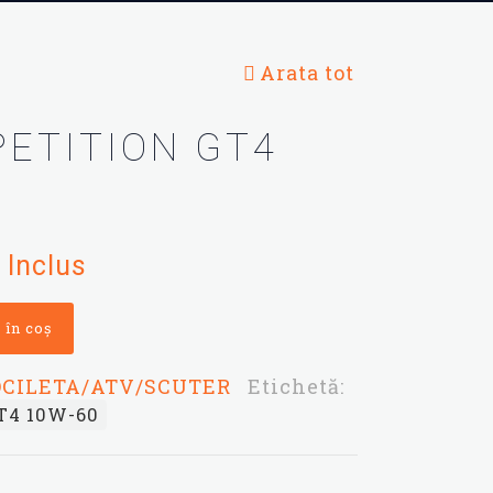
Arata tot
PETITION GT4
ul
 Inclus
ent
:
 în coș
ei.
OCILETA/ATV/SCUTER
Etichetă:
T4 10W-60