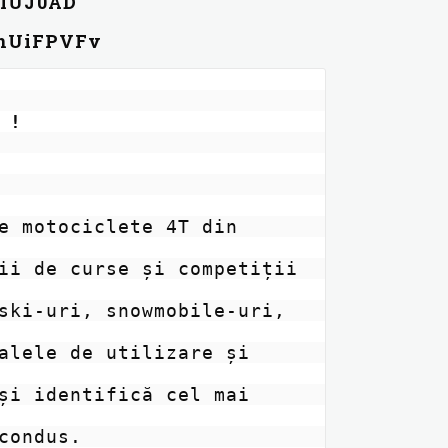
mIUJ0AD
VnUiFPVFv
 !
e motociclete 4T din 
ii de curse și competiții 
ski-uri, snowmobile-uri, 
alele de utilizare și 
și identifică cel mai 