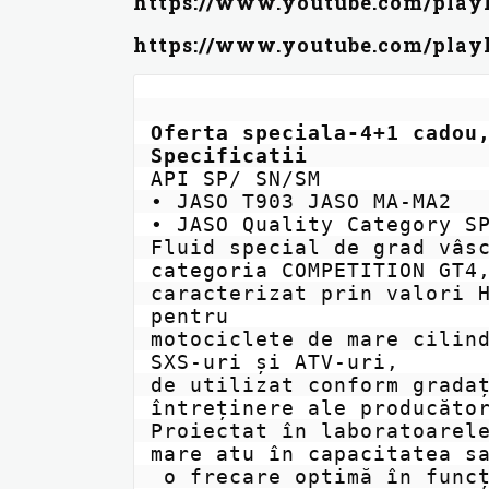
https://www.youtube.com/pla
https://www.youtube.com/pl
Oferta speciala-4+1 cadou
Specificatii
API SP/ SN/SM

• JASO T903 JASO MA-MA2

• JASO Quality Category SP
Fluid special de grad vâsc
categoria COMPETITION GT4,
caracterizat prin valori H
pentru

motociclete de mare cilind
SXS-uri și ATV-uri,

de utilizat conform gradaț
întreținere ale producător
Proiectat în laboratoarele
mare atu în capacitatea sa
 o frecare optimă în funcție de turația motorului și stilul de condus.
