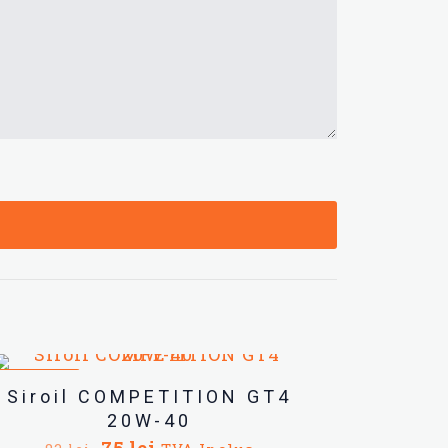
REDUCERI
Siroil COMPETITION GT4
20W-40
Prețul
Prețul