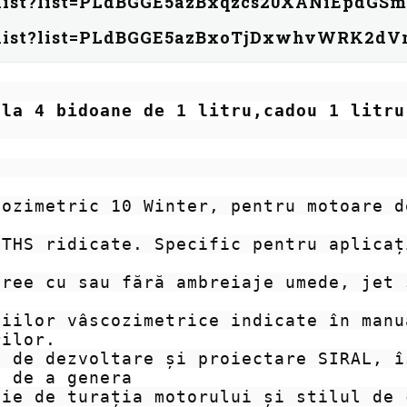
ylist?list=PLdBGGE5azBxqzcs20XANiEpdGS
aylist?list=PLdBGGE5azBxoTjDxwhvWRK2d
,la 4 bidoane de 1 litru,cadou 1 litru
 

ozimetric 10 Winter, pentru motoare d
 

THS ridicate. Specific pentru aplicaț
ree cu sau fără ambreiaje umede, jet 
iilor vâscozimetrice indicate în manu
ilor. 

 de dezvoltare și proiectare SIRAL, î
 de a genera
