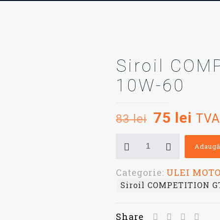
Siroil COM
10W-60
Prețul
Preț
75
lei
TVA
83
lei
inițial
cur
Cantitate
a
este
Adaugă
Siroil
fost:
75 l
COMPETITION
Categorie:
ULEI MOT
83 lei.
GT4
Siroil COMPETITION G
10W-
60
Share