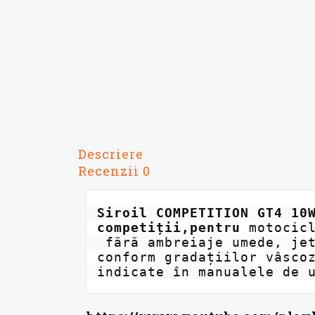
Descriere
Recenzii
0
Siroil COMPETITION GT4 10W
competiții,pentru 
motocicl
 fără ambreiaje umede, jet ski-uri, snowmobile-uri, SXS-uri și ATV-uri, de utilizat 
conform gradațiilor vâscoz