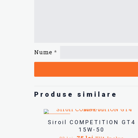
Nume
*
Produse similare
REDUCERI
Siroil COMPETITION GT4
15W-50
Prețul
Prețul