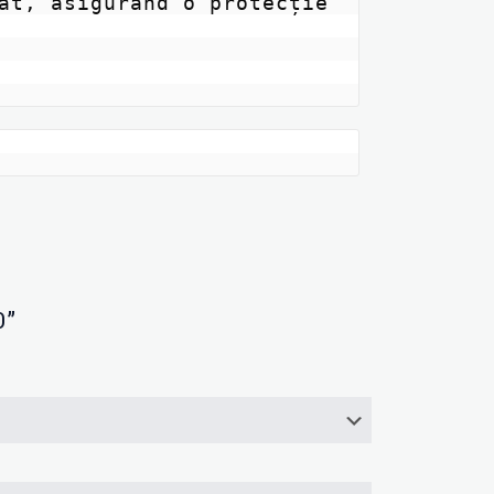
at, asigurând o protecție 
0”