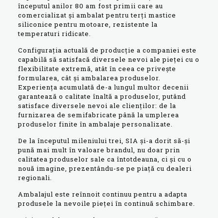
începutul anilor 80 am fost primii care au
comercializat și ambalat pentru terți mastice
siliconice pentru motoare, rezistente la
temperaturi ridicate.
Configurația actuală de producție a companiei este
capabilă să satisfacă diversele nevoi ale pieței cu o
flexibilitate extremă, atât în ​​ceea ce privește
formularea, cât și ambalarea produselor.
Experiența acumulată de-a lungul multor decenii
garantează o calitate înaltă a produselor, putând
satisface diversele nevoi ale clienților: de la
furnizarea de semifabricate până la umplerea
produselor finite în ambalaje personalizate.
De la începutul mileniului trei, SIA și-a dorit să-și
pună mai mult în valoare brandul, nu doar prin
calitatea produselor sale ca întotdeauna, ci și cu o
nouă imagine, prezentându-se pe piață cu dealeri
regionali.
Ambalajul este reînnoit continuu pentru a adapta
produsele la nevoile pieței în continuă schimbare.