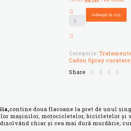
TVA Inclus
pe baza
unei
inițial
curent
singure
a
este:
Adaugă în coș
evaluări
Cantitate
fost:
65 lei.
1+1
78 lei.
Cadou
Spray
curatare
frane
Categorie:
Tratamente
Sia
Cadou Spray curatare
Share
Sia,
contine doua flacoane la pret de unul sing
lor mașinilor, motocicletelor, bicicletelor și
dizolvând chiar și cea mai dură murdărie, cum