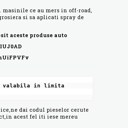
 masinile ce au mers in off-road,
rosiera si sa aplicati spray de
osit aceste produse auto
mIUJ0AD
VnUiFPVFv
 valabila in limita 
vice,ne dai codul pieselor cerute
t,in acest fel iti iese mereu