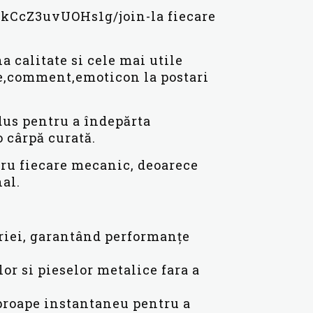
kCcZ3uvUOHs1g/join-la fiecare
a calitate si cele mai utile
ke,comment,emoticon la postari
dus pentru a îndepărta
o cârpă curată.
tru fiecare mecanic, deoarece
nal.
ăriei, garantând performanțe
or si pieselor metalice fara a
aproape instantaneu pentru a