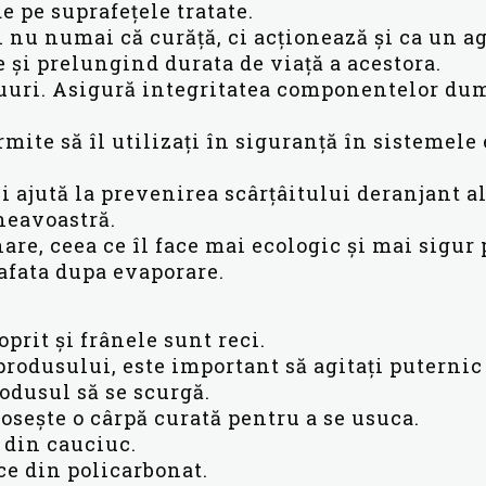
 pe suprafețele tratate.
i nu numai că curăță, ci acționează și ca un ag
și prelungind durata de viață a acestora.
iduuri. Asigură integritatea componentelor d
mite să îl utilizați în siguranță în sistemele 
ei ajută la prevenirea scârțâitului deranjant 
neavoastră.
are, ceea ce îl face mai ecologic și mai sigur 
afata dupa evaporare.
oprit și frânele sunt reci.
 produsului, este important să agitați puternic
rodusul să se scurgă.
olosește o cârpă curată pentru a se usuca.
e din cauciuc.
ice din policarbonat.