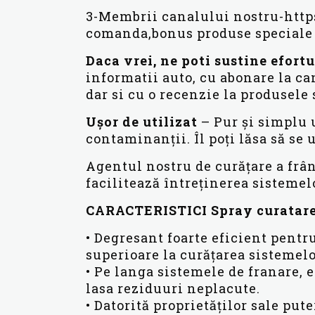
3-Membrii canalului nostru-ht
comanda,bonus produse speciale 
Daca vrei, ne poti sustine efortu
informatii auto, cu abonare la c
dar si cu o recenzie la produsele s
Ușor de utilizat
– Pur și simplu 
contaminanții. Îl poți lăsa să se u
Agentul nostru de curățare a frâ
facilitează întreținerea sistemel
CARACTERISTICI Spray curatare 
• Degresant foarte eficient pentr
superioare la curățarea sistemelo
• Pe langa sistemele de franare, 
lasa reziduuri neplacute.
• Datorită proprietăților sale pu