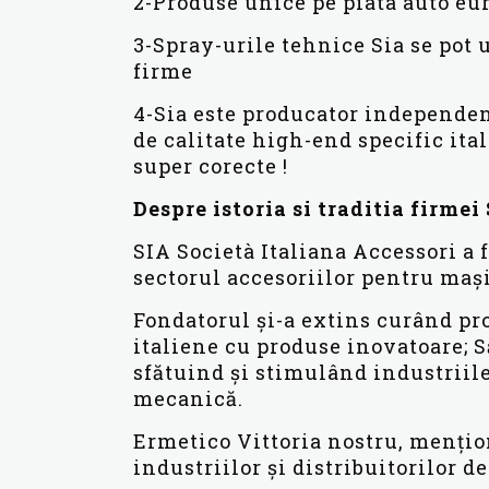
2-Produse unice pe piata auto eu
3-Spray-urile tehnice Sia se pot 
firme
4-Sia este producator independen
de calitate high-end specific ita
super corecte !
Despre istoria si traditia firmei
SIA Società Italiana Accessori a f
sectorul accesoriilor pentru mași
Fondatorul și-a extins curând pr
italiene cu produse inovatoare; S
sfătuind și stimulând industriile
mecanică.
Ermetico Vittoria nostru, mențion
industriilor și distribuitorilor d