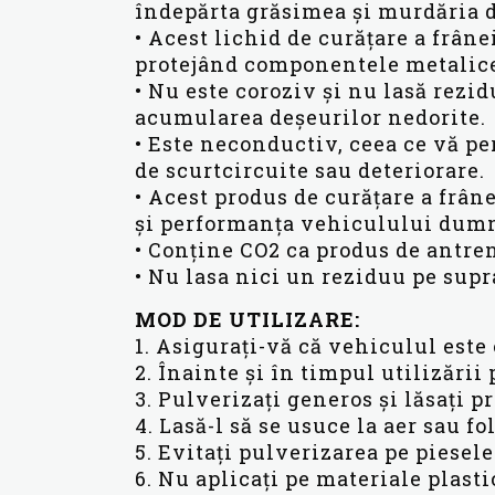
îndepărta grăsimea și murdăria de
• Acest lichid de curățare a frâne
protejând componentele metalice 
• Nu este coroziv și nu lasă rez
acumularea deșeurilor nedorite.
• Este neconductiv, ceea ce vă per
de scurtcircuite sau deteriorare.
• Acest produs de curățare a frân
și performanța vehiculului dum
• Conține CO2 ca produs de antren
• Nu lasa nici un reziduu pe supr
MOD DE UTILIZARE:
1. Asigurați-vă că vehiculul este 
2. Înainte și în timpul utilizării
3. Pulverizați generos și lăsați p
4. Lasă-l să se usuce la aer sau f
5. Evitați pulverizarea pe piesel
6. Nu aplicați pe materiale plast