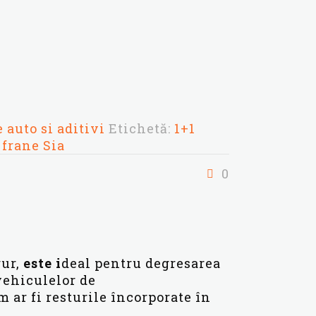
 auto si aditivi
Etichetă:
1+1
 frane Sia
0
ur,
este i
deal pentru degresarea
 vehiculelor de
 ar fi resturile încorporate în