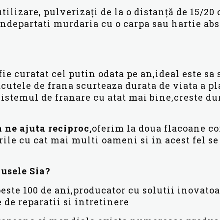
tilizare, pulverizați de la o distanță de 15/20 
ndepartati murdaria cu o carpa sau hartie abs
fie curatat cel putin odata pe an,ideal este sa s
acutele de frana scurteaza durata de viata a pl
sistemul de franare cu atat mai bine,creste dur
 ne ajuta reciproc,
oferim la doua flacoane c
ile cu cat mai multi oameni si in acest fel s
dusele Sia?
este 100 de ani,producator cu solutii inovatoa
 de reparatii si intretinere