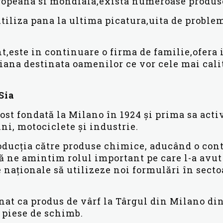
ropeana si mondiala,exista numeroase produse 
utiliza pana la ultima picatura,uita de problem
t,este in continuare o firma de familie,ofera 
liana destinata oamenilor ce vor cele mai calit
 Sia
ost fondată la Milano în 1924 și prima sa activ
ni, motociclete și industrie.
oducția către produse chimice, aducând o cont
ă ne amintim rolul important pe care l-a avut
 naționale să utilizeze noi formulări în sectoa
at ca produs de vârf la Târgul din Milano din
e piese de schimb.