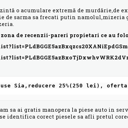
ezintă o acumulare extremă de murdărie,de ex.
e de sarma sa frecati putin namolul,mizeria g
zeria.
i zona de recenzii-pareri propietari ce au fol
ylist?list=PLdBGGE5azBxqzcs20XANiEpdGS
aylist?list=PLdBGGE5azBxoTjDxwhvWRK2d
use Sia,reducere 25%(250 lei), oferta
tam sa ai gratis manopera la piese auto in ser
 identifica corect piesele sa afli pretul corec