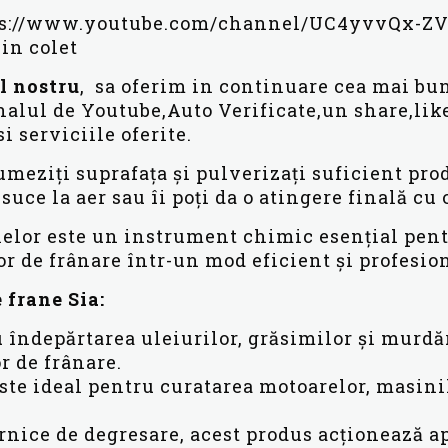
tps://www.youtube.com/channel/UC4yvvQx-ZV
in colet
l
nostru
, sa oferim in continuare cea mai bun
analul de Youtube,Auto Verificate,un share,li
i serviciile oferite.
umeziți suprafața și pulverizați suficient pro
suce la aer sau îi poți da o atingere finală cu 
nelor este un instrument chimic esențial pen
or de frânare într-un mod eficient și profesio
frane Sia:
u îndepărtarea uleiurilor, grăsimilor și murd
r de frânare.
este ideal pentru curatarea motoarelor, masinil
ternice de degresare, acest produs acționează 