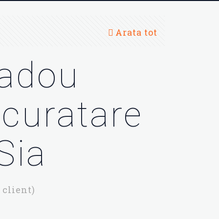
Arata tot
adou
 curatare
Sia
 client)