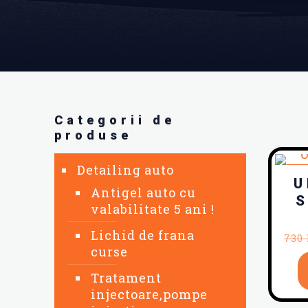
Categorii de
produse
Detailing auto
RE
U
Antigel auto cu
S
valabilitate 5 ani !
Lichid de frana
730
curse
Tratament
injectoare,pompe