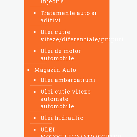
injectie
Tratamente auto si
aditivi
Ulei cutie
viteze/diferentiale/grupuri
Ulei de motor
automobile
Magazin Auto
Ulei ambarcatiuni
Ulei cutie viteze
automate
automobile
Ulei hidraulic
ULEI
MOTOCILETA/ATV/SCUTER