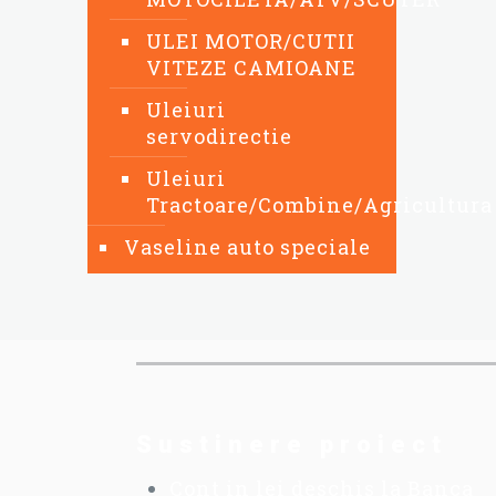
ULEI MOTOR/CUTII
VITEZE CAMIOANE
Uleiuri
servodirectie
Uleiuri
Tractoare/Combine/Agricultura
Vaseline auto speciale
Sustinere proiect
Cont in lei deschis la Banca