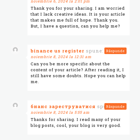
noiembrie 6, 2024 la 2:01 pm
Thank you for your sharing. I am worried
that I lack creative ideas. It is your article
that makes me full of hope. Thank you.
But, I have a question, can you help me?
binance us register
spune:
Răspunde
noiembrie 8, 2024 la 12:31 am
Can you be more specific about the
content of your article? After reading it, I
still have some doubts. Hope you can help
me.
бнанс зареструватися
spune:
Răspunde
noiembrie 8, 2024 la 5:55 am
Thanks for sharing. I read many of your
blog posts, cool, your blog is very good.