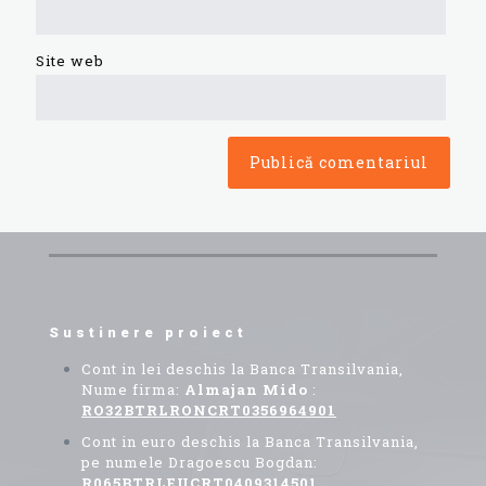
Site web
Sustinere proiect
Cont in lei deschis la Banca Transilvania,
Nume firma:
Almajan Mido
:
RO32BTRLRONCRT0356964901
Cont in euro deschis la Banca Transilvania,
pe numele Dragoescu Bogdan:
R065BTRLEUCRT0409314501