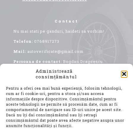
Contact
Nu mai stati pe ganduri, haideti sa vorbim!
Telefon:
0768917273
Mail:
autoverificate@gmail.com
Persoana de contact:
Bogdan Dragoescu.
Administrează
consimțământul
Pentru a oferi cea mai bună experiență, folosim tehnologii,
cum ar fi cookie-uri, pentru a stoca și/sau accesa
informațiile despre dispozitive. Consimțământul pentru
aceste tehnologii ne permite să procesăm date, cum ar fi
comportamentul de navigare sau ID-uri unice pe acest site.
Achiziționarea unui autoturism second hand, este
Dacă nu îți dai consimțământul sau îți retragi
o decizie importantă, care implică nu doar o
consimțământul dat poate avea afecte negative asupra unor
investiție financiară considerabilă, ci și o
anumite funcționalități și funcții.
alegere ce vă va influența confortul, siguranța și