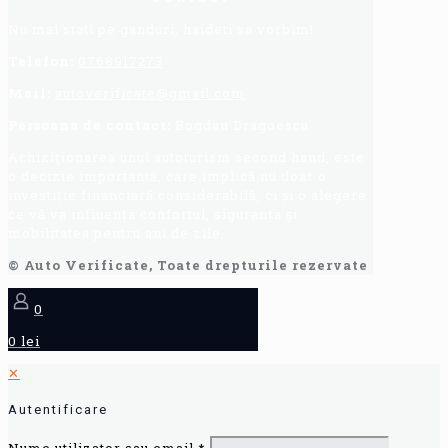
Nu mai stati pe ganduri, haideti sa vorbim!
Telefon:
0768917273
Mail:
autoverificate@gmail.com
Persoana de contact:
Bogdan Dragoescu.
Achiziționarea unui autoturism second hand, este
o decizie importantă, care implică nu doar o
investiție financiară considerabilă, ci și o alegere
ce vă va influența confortul, siguranța și
mobilitatea pentru ani de zile.
© Auto Verificate, Toate drepturile rezervate
0
0 lei
✕
Autentificare