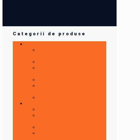
Categorii de produse
Detailing auto
Antigel auto cu valabilitate 5
ani !
Lichid de frana curse
Tratament injectoare,pompe
injectie
Tratamente auto si aditivi
Ulei cutie
viteze/diferentiale/grupuri
Ulei de motor automobile
Magazin Auto
Ulei ambarcatiuni
Ulei cutie viteze automate
automobile
Ulei hidraulic
ULEI
MOTOCILETA/ATV/SCUTER