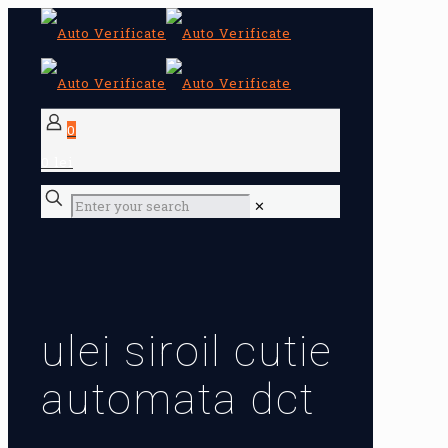
0
0 lei
✕
ulei siroil cutie
automata dct