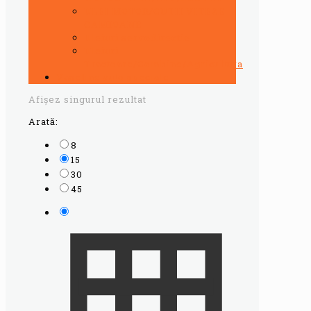
ULEI MOTOR/CUTII VITEZE
CAMIOANE
Uleiuri servodirectie
Uleiuri
Tractoare/Combine/Agricultura
Vaseline auto speciale
Afișez singurul rezultat
Arată:
8
15
30
45