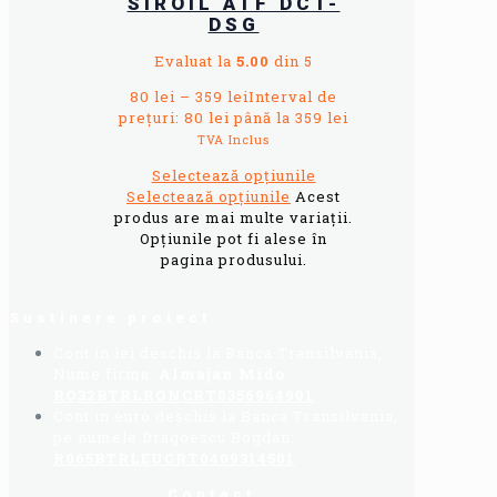
SIROIL ATF DCT-
DSG
Evaluat la
5.00
din 5
80
lei
–
359
lei
Interval de
prețuri: 80 lei până la 359 lei
TVA Inclus
Selectează opțiunile
Selectează opțiunile
Acest
produs are mai multe variații.
Opțiunile pot fi alese în
pagina produsului.
Sustinere proiect
Cont in lei deschis la Banca Transilvania,
Nume firma:
Almajan Mido
:
RO32BTRLRONCRT0356964901
Cont in euro deschis la Banca Transilvania,
pe numele Dragoescu Bogdan:
R065BTRLEUCRT0409314501
Contact