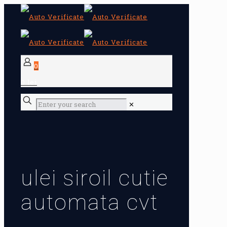
0
0 lei
✕
ulei siroil cutie
automata cvt