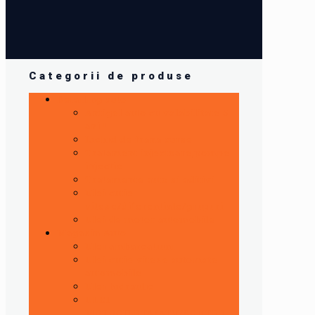
Categorii de produse
Detailing auto
Antigel auto cu valabilitate 5
ani !
Lichid de frana curse
Tratament injectoare,pompe
injectie
Tratamente auto si aditivi
Ulei cutie
viteze/diferentiale/grupuri
Ulei de motor automobile
Magazin Auto
Ulei ambarcatiuni
Ulei cutie viteze automate
automobile
Ulei hidraulic
ULEI
MOTOCILETA/ATV/SCUTER