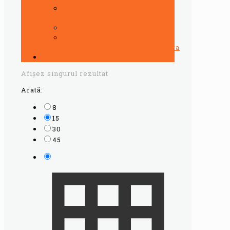
ULEI MOTOR/CUTII VITEZE
CAMIOANE
Uleiuri servodirectie
Uleiuri
Tractoare/Combine/Agricultura
Vaseline auto speciale
Afișez singurul rezultat
Arată:
8
15
30
45