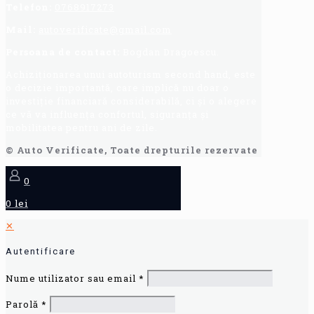
Telefon:
0768917273
Mail:
autoverificate@gmail.com
Persoana de contact:
Bogdan Dragoescu.
Achiziționarea unui autoturism second hand, este
o decizie importantă, care implică nu doar o
investiție financiară considerabilă, ci și o alegere
ce vă va influența confortul, siguranța și
mobilitatea pentru ani de zile.
© Auto Verificate, Toate drepturile rezervate
0
0 lei
✕
Autentificare
Nume utilizator sau email
*
Parolă
*