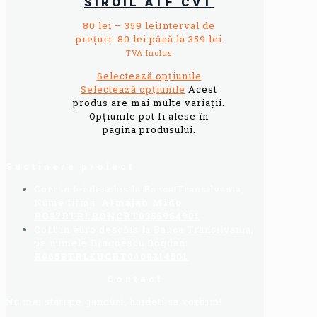
SIROIL ATF CVT
80
lei
–
359
lei
Interval de
prețuri: 80 lei până la 359 lei
TVA Inclus
Selectează opțiunile
Selectează opțiunile
Acest
produs are mai multe variații.
Opțiunile pot fi alese în
pagina produsului.
Sustinere proiect
Cont in lei deschis la Banca Transilvania,
Nume firma:
Almajan Mido
:
RO32BTRLRONCRT0356964901
Cont in euro deschis la Banca Transilvania,
pe numele Dragoescu Bogdan:
R065BTRLEUCRT0409314501
Contact
Nu mai stati pe ganduri, haideti sa vorbim!