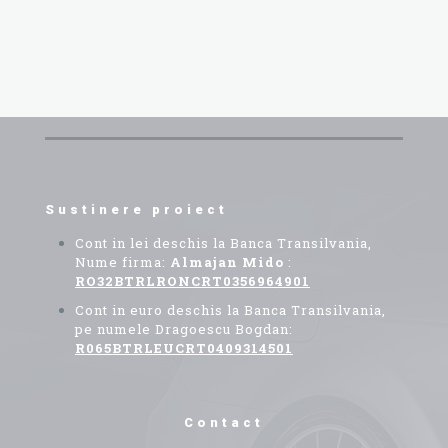
900 lei
are
mai
multe
variații.
Opțiunile
pot
fi
alese
în
pagina
produsului.
Sustinere proiect
Cont in lei deschis la Banca Transilvania,
Nume firma:
Almajan Mido
:
RO32BTRLRONCRT0356964901
Cont in euro deschis la Banca Transilvania,
pe numele Dragoescu Bogdan:
R065BTRLEUCRT0409314501
Contact