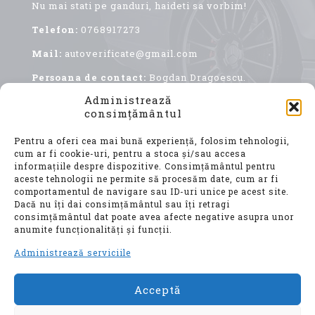
Nu mai stati pe ganduri, haideti sa vorbim!
Telefon:
0768917273
Mail:
autoverificate@gmail.com
Persoana de contact:
Bogdan Dragoescu.
Administrează
consimțământul
Pentru a oferi cea mai bună experiență, folosim tehnologii,
cum ar fi cookie-uri, pentru a stoca și/sau accesa
informațiile despre dispozitive. Consimțământul pentru
aceste tehnologii ne permite să procesăm date, cum ar fi
comportamentul de navigare sau ID-uri unice pe acest site.
Achiziționarea unui autoturism second hand, este
Dacă nu îți dai consimțământul sau îți retragi
o decizie importantă, care implică nu doar o
consimțământul dat poate avea afecte negative asupra unor
investiție financiară considerabilă, ci și o
anumite funcționalități și funcții.
alegere ce vă va influența confortul, siguranța și
mobilitatea pentru ani de zile.
Administrează serviciile
Acceptă
© Auto Verificate, Toate drepturile
rezervate