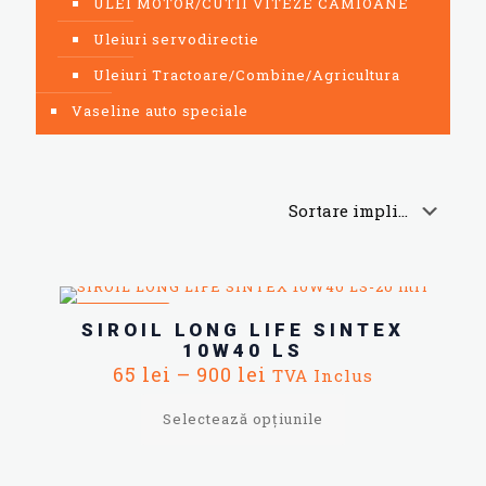
ULEI MOTOR/CUTII VITEZE CAMIOANE
Uleiuri servodirectie
Uleiuri Tractoare/Combine/Agricultura
Vaseline auto speciale
REDUCERI
SIROIL LONG LIFE SINTEX
10W40 LS
Interval
65
lei
–
900
lei
TVA Inclus
de
prețuri:
Selectează opțiunile
65 lei
până
Acest
la
produs