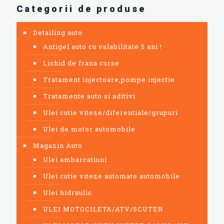
Categorii de produse
Detailing auto
Antigel auto cu valabilitate 5 ani !
Lichid de frana curse
Tratament injectoare,pompe injectie
Tratamente auto si aditivi
Ulei cutie viteze/diferentiale/grupuri
Ulei de motor automobile
Magazin Auto
Ulei ambarcatiuni
Ulei cutie viteze automate automobile
Ulei hidraulic
ULEI MOTOCILETA/ATV/SCUTER