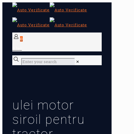
0
0 lei
✕
ulei motor
siroil pentru
tractor