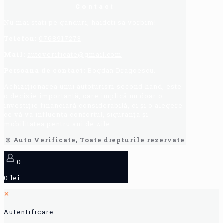
Contact
Nu mai stati pe ganduri, haideti sa vorbim!
Telefon:
0768917273
Mail:
autoverificate@gmail.com
Persoana de contact:
Bogdan Dragoescu.
Achiziționarea unui autoturism second hand, este
o decizie importantă, care implică nu doar o
investiție financiară considerabilă, ci și o alegere
ce vă va influența confortul, siguranța și
mobilitatea pentru ani de zile.
© Auto Verificate, Toate drepturile rezervate
0
0 lei
✕
Autentificare