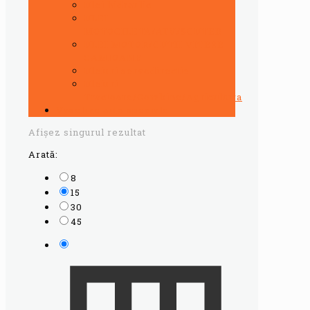
Ulei hidraulic
ULEI
MOTOCILETA/ATV/SCUTER
ULEI MOTOR/CUTII VITEZE
CAMIOANE
Uleiuri servodirectie
Uleiuri
Tractoare/Combine/Agricultura
Vaseline auto speciale
Afișez singurul rezultat
Arată:
8
15
30
45