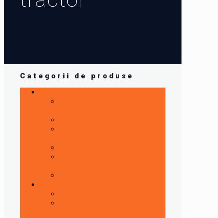
Categorii de produse
Detailing auto
Antigel auto cu valabilitate 5
ani !
Lichid de frana curse
Tratament injectoare,pompe
injectie
Tratamente auto si aditivi
Ulei cutie
viteze/diferentiale/grupuri
Ulei de motor automobile
Magazin Auto
Ulei ambarcatiuni
Ulei cutie viteze automate
automobile