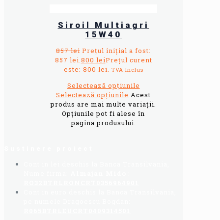
Siroil Multiagri
15W40
857
lei
Prețul inițial a fost:
857 lei.
800
lei
Prețul curent
este: 800 lei.
TVA Inclus
Selectează opțiunile
Selectează opțiunile
Acest
produs are mai multe variații.
Opțiunile pot fi alese în
pagina produsului.
Sustinere proiect
Cont in lei deschis la Banca Transilvania,
Nume firma:
Almajan Mido
:
RO32BTRLRONCRT0356964901
Cont in euro deschis la Banca Transilvania,
pe numele Dragoescu Bogdan:
R065BTRLEUCRT0409314501