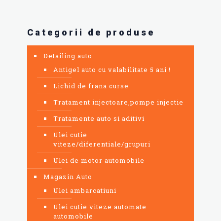
Categorii de produse
Detailing auto
Antigel auto cu valabilitate 5 ani !
Lichid de frana curse
Tratament injectoare,pompe injectie
Tratamente auto si aditivi
Ulei cutie
viteze/diferentiale/grupuri
Ulei de motor automobile
Magazin Auto
Ulei ambarcatiuni
Ulei cutie viteze automate
automobile