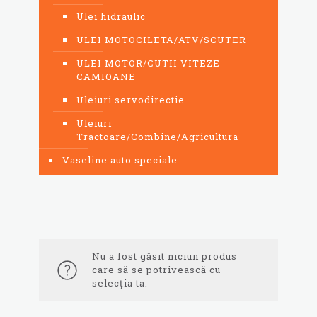
Ulei hidraulic
ULEI MOTOCILETA/ATV/SCUTER
ULEI MOTOR/CUTII VITEZE
CAMIOANE
Uleiuri servodirectie
Uleiuri
Tractoare/Combine/Agricultura
Vaseline auto speciale
Nu a fost găsit niciun produs
care să se potrivească cu
selecția ta.