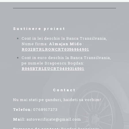
Sustinere proiect
Cont in lei deschis la Banca Transilvania,
Nume firma:
Almajan Mido
:
RO32BTRLRONCRT0356964901
Cont in euro deschis la Banca Transilvania,
pe numele Dragoescu Bogdan:
R065BTRLEUCRT0409314501
Contact
Nu mai stati pe ganduri, haideti sa vorbim!
Telefon:
0768917273
Mail:
autoverificate@gmail.com