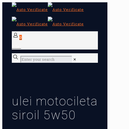
0
0 lei
✕
ulei motocileta
siroil 5w50