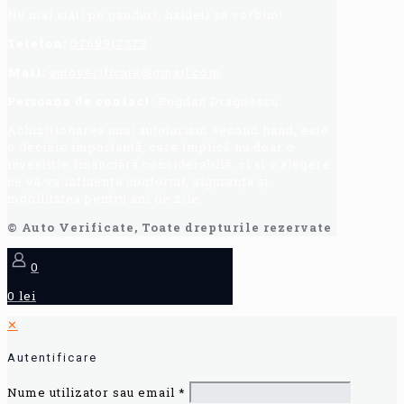
Nu mai stati pe ganduri, haideti sa vorbim!
Telefon:
0768917273
Mail:
autoverificate@gmail.com
Persoana de contact:
Bogdan Dragoescu.
Achiziționarea unui autoturism second hand, este
o decizie importantă, care implică nu doar o
investiție financiară considerabilă, ci și o alegere
ce vă va influența confortul, siguranța și
mobilitatea pentru ani de zile.
© Auto Verificate, Toate drepturile rezervate
0
0 lei
✕
Autentificare
Nume utilizator sau email
*