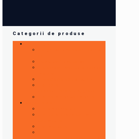
Categorii de produse
Detailing auto
Antigel auto cu valabilitate 5
ani !
Lichid de frana curse
Tratament injectoare,pompe
injectie
Tratamente auto si aditivi
Ulei cutie
viteze/diferentiale/grupuri
Ulei de motor automobile
Magazin Auto
Ulei ambarcatiuni
Ulei cutie viteze automate
automobile
Ulei hidraulic
ULEI
MOTOCILETA/ATV/SCUTER