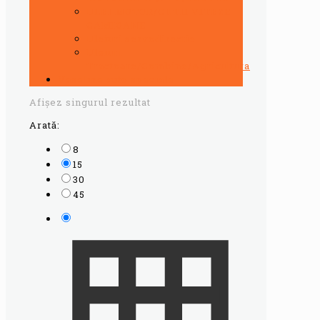
ULEI MOTOR/CUTII VITEZE
CAMIOANE
Uleiuri servodirectie
Uleiuri
Tractoare/Combine/Agricultura
Vaseline auto speciale
Afișez singurul rezultat
Arată:
8
15
30
45