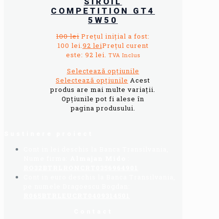
SIROIL
COMPETITION GT4
5W50
100
lei
Prețul inițial a fost:
100 lei.
92
lei
Prețul curent
este: 92 lei.
TVA Inclus
Selectează opțiunile
Selectează opțiunile
Acest
produs are mai multe variații.
Opțiunile pot fi alese în
pagina produsului.
Sustinere proiect
Cont in lei deschis la Banca Transilvania,
Nume firma:
Almajan Mido
:
RO32BTRLRONCRT0356964901
Cont in euro deschis la Banca Transilvania,
pe numele Dragoescu Bogdan:
R065BTRLEUCRT0409314501
Contact