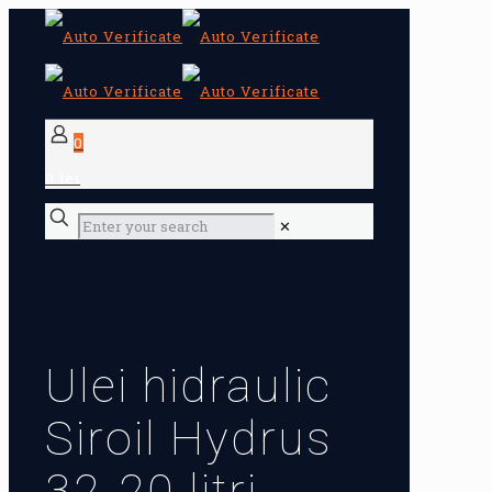
0
0 lei
✕
Ulei hidraulic
Siroil Hydrus
32-20 litri