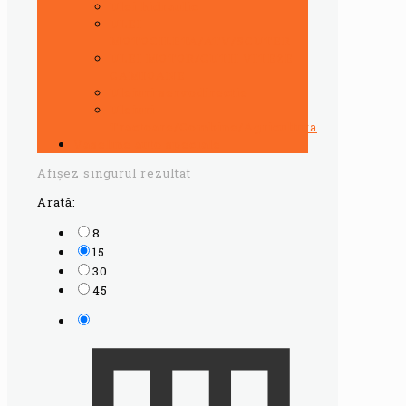
Ulei hidraulic
ULEI
MOTOCILETA/ATV/SCUTER
ULEI MOTOR/CUTII VITEZE
CAMIOANE
Uleiuri servodirectie
Uleiuri
Tractoare/Combine/Agricultura
Vaseline auto speciale
Afișez singurul rezultat
Arată:
8
15
30
45