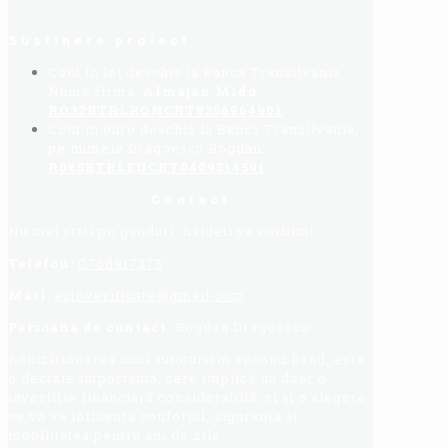
Sustinere proiect
Cont in lei deschis la Banca Transilvania,
Nume firma:
Almajan Mido
:
RO32BTRLRONCRT0356964901
Cont in euro deschis la Banca Transilvania,
pe numele Dragoescu Bogdan:
R065BTRLEUCRT0409314501
Contact
Nu mai stati pe ganduri, haideti sa vorbim!
Telefon:
0768917273
Mail:
autoverificate@gmail.com
Persoana de contact:
Bogdan Dragoescu.
Achiziționarea unui autoturism second hand, este
o decizie importantă, care implică nu doar o
investiție financiară considerabilă, ci și o alegere
ce vă va influența confortul, siguranța și
mobilitatea pentru ani de zile.