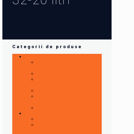
Categorii de produse
Detailing auto
Antigel auto cu valabilitate 5
ani !
Lichid de frana curse
Tratament injectoare,pompe
injectie
Tratamente auto si aditivi
Ulei cutie
viteze/diferentiale/grupuri
Ulei de motor automobile
Magazin Auto
Ulei ambarcatiuni
Ulei cutie viteze automate
automobile