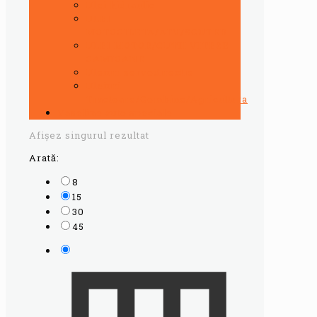
Ulei hidraulic
ULEI
MOTOCILETA/ATV/SCUTER
ULEI MOTOR/CUTII VITEZE
CAMIOANE
Uleiuri servodirectie
Uleiuri
Tractoare/Combine/Agricultura
Vaseline auto speciale
Afișez singurul rezultat
Arată:
8
15
30
45