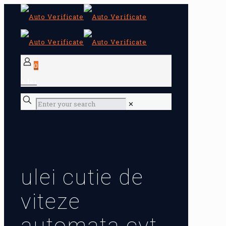
0
0 lei
✕
ulei cutie de
viteze
automata cvt