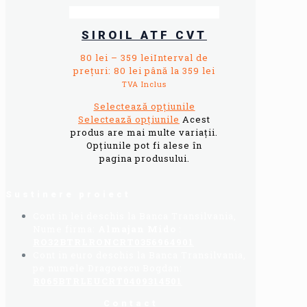
SIROIL ATF CVT
80
lei
–
359
lei
Interval de
prețuri: 80 lei până la 359 lei
TVA Inclus
Selectează opțiunile
Selectează opțiunile
Acest
produs are mai multe variații.
Opțiunile pot fi alese în
pagina produsului.
Sustinere proiect
Cont in lei deschis la Banca Transilvania,
Nume firma:
Almajan Mido
:
RO32BTRLRONCRT0356964901
Cont in euro deschis la Banca Transilvania,
pe numele Dragoescu Bogdan:
R065BTRLEUCRT0409314501
Contact