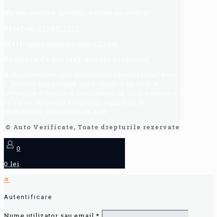
Nu mai stati pe ganduri, haideti sa vorbim!
Telefon:
0768917273
Mail:
autoverificate@gmail.com
Persoana de contact:
Bogdan Dragoescu.
Achiziționarea unui autoturism second hand, este
o decizie importantă, care implică nu doar o
investiție financiară considerabilă, ci și o alegere
ce vă va influența confortul, siguranța și
mobilitatea pentru ani de zile.
© Auto Verificate, Toate drepturile rezervate
0
0 lei
✕
Autentificare
Nume utilizator sau email
*