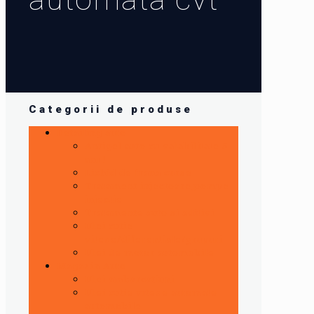
Categorii de produse
Detailing auto
Antigel auto cu valabilitate 5
ani !
Lichid de frana curse
Tratament injectoare,pompe
injectie
Tratamente auto si aditivi
Ulei cutie
viteze/diferentiale/grupuri
Ulei de motor automobile
Magazin Auto
Ulei ambarcatiuni
Ulei cutie viteze automate
automobile