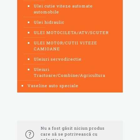
Ulei cutie viteze automate
automobile
Ulei hidraulic
ULEI MOTOCILETA/ATV/SCUTER
ULEI MOTOR/CUTII VITEZE
CAMIOANE
Uleiuri servodirectie
Uleiuri
Tractoare/Combine/Agricultura
Vaseline auto speciale
Nu a fost găsit niciun produs
care să se potrivească cu