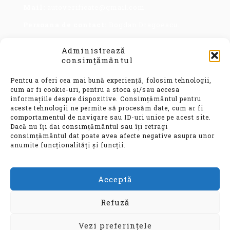
Mail:
autoverificate@gmail.com
Persoana de contact:
Bogdan Dragoescu.
Administrează
consimțământul
Pentru a oferi cea mai bună experiență, folosim tehnologii,
cum ar fi cookie-uri, pentru a stoca și/sau accesa
informațiile despre dispozitive. Consimțământul pentru
aceste tehnologii ne permite să procesăm date, cum ar fi
Achiziționarea unui autoturism second hand, este
comportamentul de navigare sau ID-uri unice pe acest site.
o decizie importantă, care implică nu doar o
Dacă nu îți dai consimțământul sau îți retragi
investiție financiară considerabilă, ci și o
consimțământul dat poate avea afecte negative asupra unor
alegere ce vă va influența confortul, siguranța și
anumite funcționalități și funcții.
mobilitatea pentru ani de zile.
Acceptă
© Auto Verificate, Toate drepturile
rezervate
Refuză
Vezi preferințele