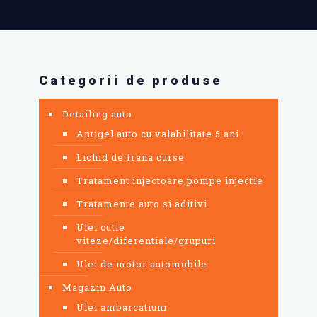
Categorii de produse
Detailing auto
Antigel auto cu valabilitate 5 ani !
Lichid de frana curse
Tratament injectoare,pompe injectie
Tratamente auto si aditivi
Ulei cutie
viteze/diferentiale/grupuri
Ulei de motor automobile
Magazin Auto
Ulei ambarcatiuni