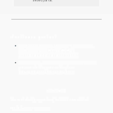
selecția ta.
Sustinere proiect
Cont in lei deschis la Banca Transilvania,
Nume firma:
Almajan Mido
:
RO32BTRLRONCRT0356964901
Cont in euro deschis la Banca Transilvania,
pe numele Dragoescu Bogdan:
R065BTRLEUCRT0409314501
Contact
Nu mai stati pe ganduri, haideti sa vorbim!
Telefon:
0768917273