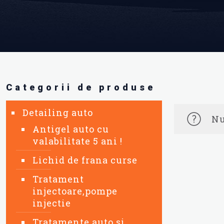
Categorii de produse
Detailing auto
Nu
Antigel auto cu
valabilitate 5 ani !
Lichid de frana curse
Tratament
injectoare,pompe
injectie
Tratamente auto si