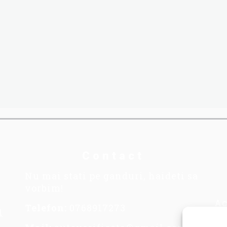
Contact
Nu mai stati pe ganduri, haideti sa
vorbim!
Ac
Telefon:
0768917273
1
se