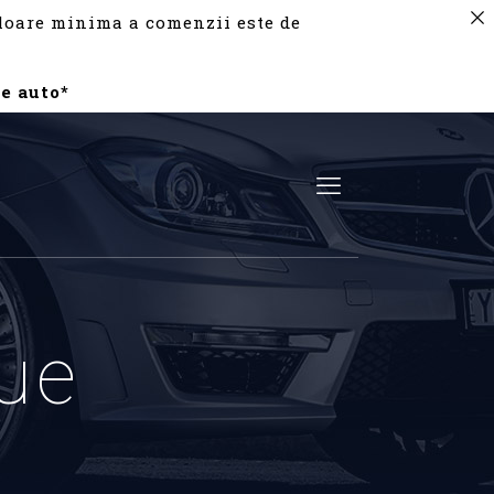
valoare minima a comenzii este de
e auto*
ue