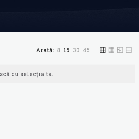
Arată:
8
15
30
45
scă cu selecția ta.