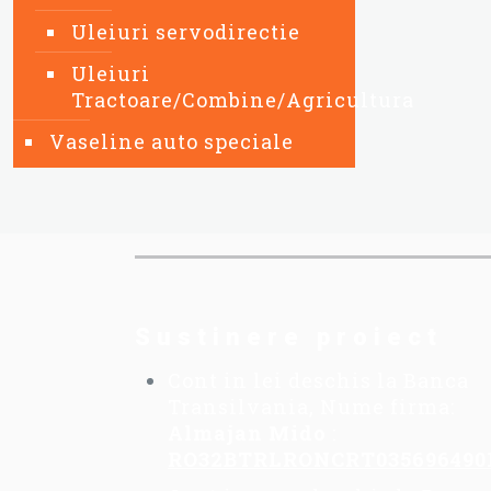
Uleiuri servodirectie
Uleiuri
Tractoare/Combine/Agricultura
Vaseline auto speciale
Sustinere proiect
Cont in lei deschis la Banca
Transilvania, Nume firma:
Almajan Mido
:
RO32BTRLRONCRT035696490