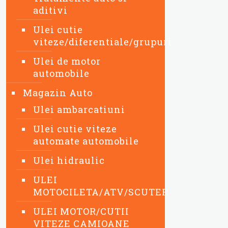
aditivi
Ulei cutie
viteze/diferentiale/grupuri
Ulei de motor
automobile
Magazin Auto
Ulei ambarcatiuni
Ulei cutie viteze
automate automobile
Ulei hidraulic
ULEI
MOTOCILETA/ATV/SCUTER
ULEI MOTOR/CUTII
VITEZE CAMIOANE