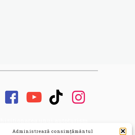
hiziționarea unui autoturism
cond hand, este o decizie
Administrează consimțământul