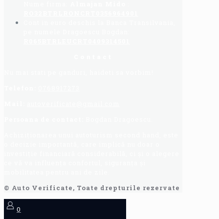
Nume firma:
Almajan Mido
:
RO32BTRLRONCRT0356964901
Cont in euro deschis la Banca Transilvania,
pe numele Dragoescu Bogdan:
R065BTRLEUCRT0409314501
Contact
Nu mai stati pe ganduri, haideti sa vorbim!
Telefon:
0768917273
Mail:
autoverificate@gmail.com
Persoana de contact:
Bogdan Dragoescu.
Achiziționarea unui autoturism second hand, este
o decizie importantă, care implică nu doar o
investiție financiară considerabilă, ci și o alegere
ce vă va influența confortul, siguranța și
mobilitatea pentru ani de zile.
© Auto Verificate, Toate drepturile rezervate
0