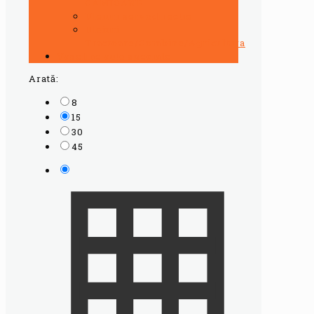
CAMIOANE
Uleiuri servodirectie
Uleiuri
Tractoare/Combine/Agricultura
Vaseline auto speciale
Arată:
8
15
30
45