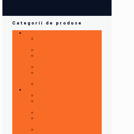
Categorii de produse
Detailing auto
Antigel auto cu valabilitate 5
ani !
Lichid de frana curse
Tratament injectoare,pompe
injectie
Tratamente auto si aditivi
Ulei cutie
viteze/diferentiale/grupuri
Ulei de motor automobile
Magazin Auto
Ulei ambarcatiuni
Ulei cutie viteze automate
automobile
Ulei hidraulic
ULEI
MOTOCILETA/ATV/SCUTER
ULEI MOTOR/CUTII VITEZE