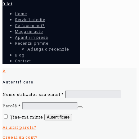
0 lei
Home
Servicii oferite
Ce facem noi?
Magazin auto
Aparitii in presa
Recenzii primite
Adauga o recenzie
Blog
Contact
✕
Autentificare
Nume utilizator sau email
*
Parolă
*
Ține-mă minte
Autentificare
Ai uitat parola?
Creezi un cont?