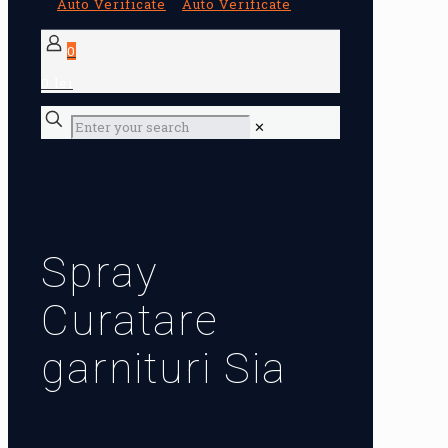
0
0 lei
✕
Spray
Curatare
garnituri Sia