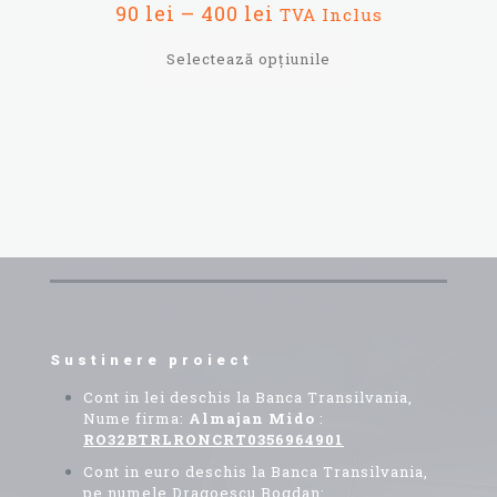
Interval
Evaluat la
90
lei
–
400
lei
TVA Inclus
5.00
de
din 5
prețuri:
Selectează opțiunile
90 lei
până
Acest
la
produs
400 lei
are
mai
multe
variații.
Opțiunile
pot
fi
alese
în
pagina
produsului.
Sustinere proiect
Cont in lei deschis la Banca Transilvania,
Nume firma:
Almajan Mido
:
RO32BTRLRONCRT0356964901
Cont in euro deschis la Banca Transilvania,
pe numele Dragoescu Bogdan: