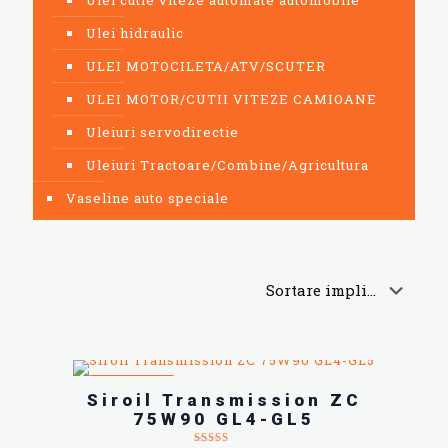
Ulei cutie viteze automate automobile
Ulei hidraulic
ULEI MOTOCILETA/ATV/SCUTER
ULEI MOTOR/CUTII VITEZE CAMIOANE
Uleiuri servodirectie
Uleiuri Tractoare/Combine/Agricultura
Vaseline auto speciale
REDUCERI
Siroil Transmission ZC
75W90 GL4-GL5