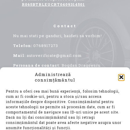
R065BTRLEUCRT0409314501
Contact
Nu mai stati pe ganduri, haideti sa vorbim!
Telefon:
0768917273
Mail:
autoverificate@gmail.com
Persoana de contact:
Bogdan Dragoescu.
Administrează
consimțământul
Pentru a oferi cea mai bună experiență, folosim tehnologii,
cum ar fi cookie-uri, pentru a stoca și/sau accesa
informațiile despre dispozitive. Consimțământul pentru
aceste tehnologii ne permite să procesăm date, cum ar fi
comportamentul de navigare sau ID-uri unice pe acest site.
Achiziționarea unui autoturism second hand, este
Dacă nu îți dai consimțământul sau îți retragi
o decizie importantă, care implică nu doar o
consimțământul dat poate avea afecte negative asupra unor
investiție financiară considerabilă, ci și o
anumite funcționalități și funcții.