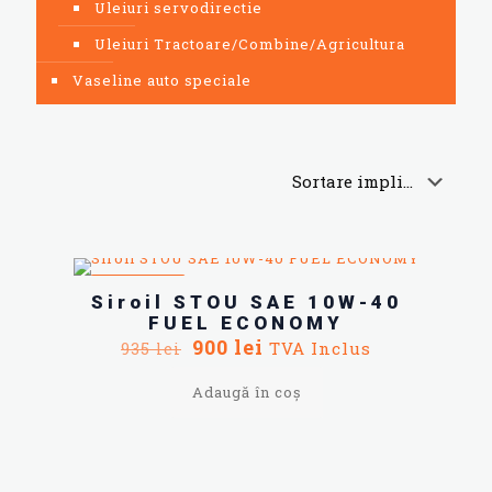
Uleiuri servodirectie
Uleiuri Tractoare/Combine/Agricultura
Vaseline auto speciale
REDUCERI
Siroil STOU SAE 10W-40
FUEL ECONOMY
Prețul
Prețul
900
lei
TVA Inclus
935
lei
inițial
curent
a
este:
Adaugă în coș
fost:
900 lei.
935 lei.