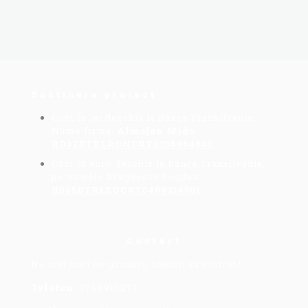
Sustinere proiect
Cont in lei deschis la Banca Transilvania,
Nume firma:
Almajan Mido
:
RO32BTRLRONCRT0356964901
Cont in euro deschis la Banca Transilvania,
pe numele Dragoescu Bogdan:
R065BTRLEUCRT0409314501
Contact
Nu mai stati pe ganduri, haideti sa vorbim!
Telefon:
0768917273