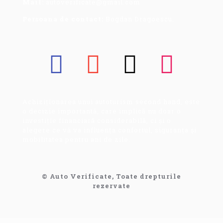
Mail:
autoverificate@gmail.com
Persoana de contact:
Bogdan Dragoescu.
Achiziționarea unui autoturism second hand, este
o decizie importantă, care implică nu doar o
investiție financiară considerabilă, ci și o
alegere ce vă va influența confortul, siguranța și
mobilitatea pentru ani de zile.
© Auto Verificate, Toate drepturile
rezervate