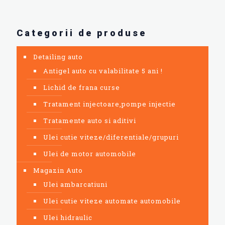
Categorii de produse
Detailing auto
Antigel auto cu valabilitate 5 ani !
Lichid de frana curse
Tratament injectoare,pompe injectie
Tratamente auto si aditivi
Ulei cutie viteze/diferentiale/grupuri
Ulei de motor automobile
Magazin Auto
Ulei ambarcatiuni
Ulei cutie viteze automate automobile
Ulei hidraulic