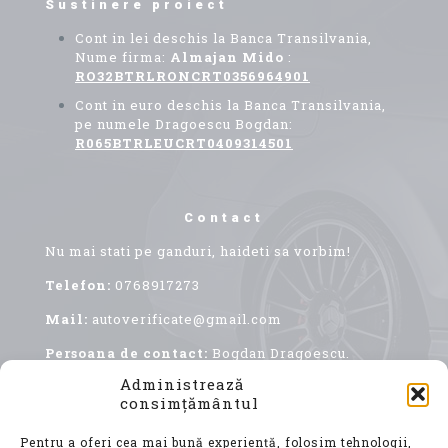
Sustinere proiect
Cont in lei deschis la Banca Transilvania,
Nume firma:
Almajan Mido
:
RO32BTRLRONCRT0356964901
Cont in euro deschis la Banca Transilvania,
pe numele Dragoescu Bogdan:
R065BTRLEUCRT0409314501
Contact
Nu mai stati pe ganduri, haideti sa vorbim!
Telefon:
0768917273
Mail:
autoverificate@gmail.com
Persoana de contact:
Bogdan Dragoescu.
Administrează
consimțământul
Pentru a oferi cea mai bună experiență, folosim tehnologii,