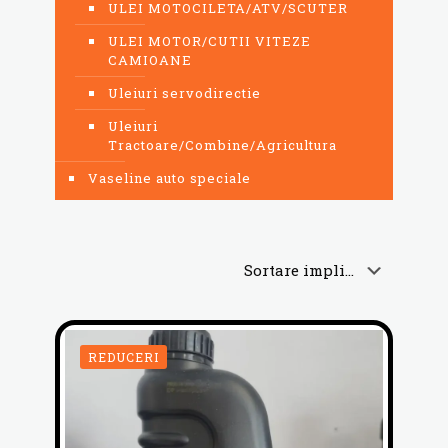
ULEI MOTOCILETA/ATV/SCUTER
ULEI MOTOR/CUTII VITEZE
CAMIOANE
Uleiuri servodirectie
Uleiuri
Tractoare/Combine/Agricultura
Vaseline auto speciale
REDUCERI