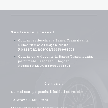
variații.
Opțiunile
pot
fi
alese
în
pagina
Sustinere proiect
produsului.
Cont in lei deschis la Banca Transilvania,
Nume firma:
Almajan Mido
:
RO32BTRLRONCRT0356964901
Cont in euro deschis la Banca Transilvania,
pe numele Dragoescu Bogdan:
R065BTRLEUCRT0409314501
Contact
Nu mai stati pe ganduri, haideti sa vorbim!
Telefon:
0768917273