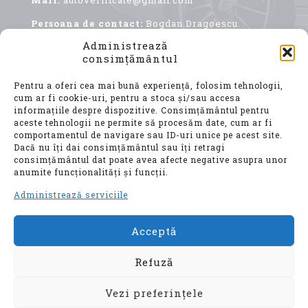
Mail:
autoverificate@gmail.com
Persoana de contact:
Bogdan Dragoescu.
Administrează
consimțământul
Pentru a oferi cea mai bună experiență, folosim tehnologii,
cum ar fi cookie-uri, pentru a stoca și/sau accesa
informațiile despre dispozitive. Consimțământul pentru
aceste tehnologii ne permite să procesăm date, cum ar fi
comportamentul de navigare sau ID-uri unice pe acest site.
Achiziționarea unui autoturism second hand, este
Dacă nu îți dai consimțământul sau îți retragi
o decizie importantă, care implică nu doar o
consimțământul dat poate avea afecte negative asupra unor
investiție financiară considerabilă, ci și o
anumite funcționalități și funcții.
alegere ce vă va influența confortul, siguranța și
mobilitatea pentru ani de zile.
Administrează serviciile
Acceptă
© Auto Verificate, Toate drepturile
rezervate
Refuză
Vezi preferințele