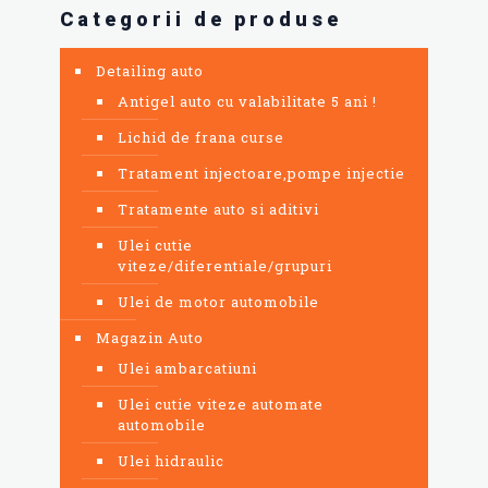
Categorii de produse
Detailing auto
Antigel auto cu valabilitate 5 ani !
Lichid de frana curse
Tratament injectoare,pompe injectie
Tratamente auto si aditivi
Ulei cutie
viteze/diferentiale/grupuri
Ulei de motor automobile
Magazin Auto
Ulei ambarcatiuni
Ulei cutie viteze automate
automobile
Ulei hidraulic