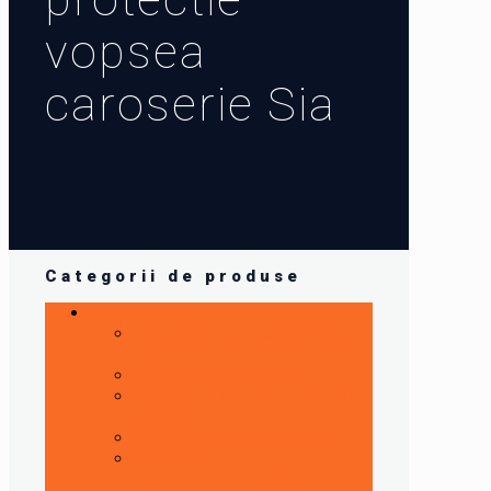
vopsea
caroserie Sia
Categorii de produse
Detailing auto
Antigel auto cu valabilitate 5
ani !
Lichid de frana curse
Tratament injectoare,pompe
injectie
Tratamente auto si aditivi
Ulei cutie
viteze/diferentiale/grupuri