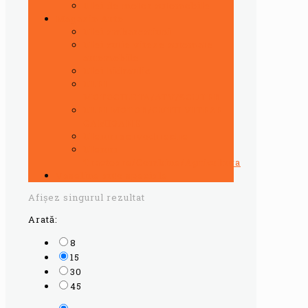
Ulei de motor automobile
Magazin Auto
Ulei ambarcatiuni
Ulei cutie viteze automate
automobile
Ulei hidraulic
ULEI
MOTOCILETA/ATV/SCUTER
ULEI MOTOR/CUTII VITEZE
CAMIOANE
Uleiuri servodirectie
Uleiuri
Tractoare/Combine/Agricultura
Vaseline auto speciale
Afișez singurul rezultat
Arată:
8
15
30
45