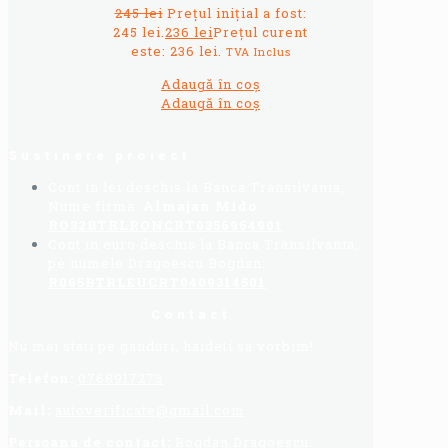
245
lei
Prețul inițial a fost:
245 lei.
236
lei
Prețul curent
este: 236 lei.
TVA Inclus
Adaugă în coș
Adaugă în coș
Sustinere proiect
Cont in lei deschis la Banca Transilvania,
Nume firma:
Almajan Mido
:
RO32BTRLRONCRT0356964901
Cont in euro deschis la Banca Transilvania,
pe numele Dragoescu Bogdan:
R065BTRLEUCRT0409314501
Contact
Nu mai stati pe ganduri, haideti sa vorbim!
Telefon:
0768917273
Mail:
autoverificate@gmail.com
Persoana de contact:
Bogdan Dragoescu.