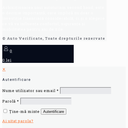
Achiziționarea unui autoturism second hand, este
o decizie importantă, care implică nu doar o
investiție financiară considerabilă, ci și o alegere
ce vă va influența confortul, siguranța și
mobilitatea pentru ani de zile.
© Auto Verificate, Toate drepturile rezervate
0
0 lei
✕
Autentificare
Nume utilizator sau email
*
Parolă
*
Ține-mă minte
Autentificare
Ai uitat parola?