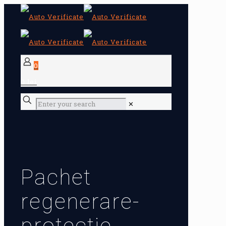
0
0 lei
✕
Pachet
regenerare-
protectie