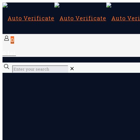
0
0 lei
✕