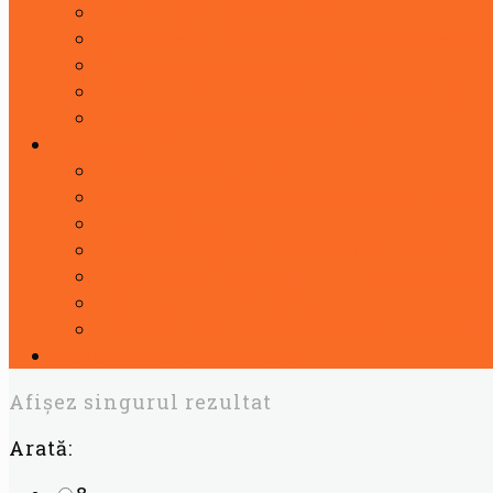
Lichid de frana curse
Tratament injectoare,pompe injectie
Tratamente auto si aditivi
Ulei cutie viteze/diferentiale/grupu
Ulei de motor automobile
Magazin Auto
Ulei ambarcatiuni
Ulei cutie viteze automate automobi
Ulei hidraulic
ULEI MOTOCILETA/ATV/SCUTER
ULEI MOTOR/CUTII VITEZE CAMIOA
Uleiuri servodirectie
Uleiuri Tractoare/Combine/Agricult
Vaseline auto speciale
Afișez singurul rezultat
Arată: