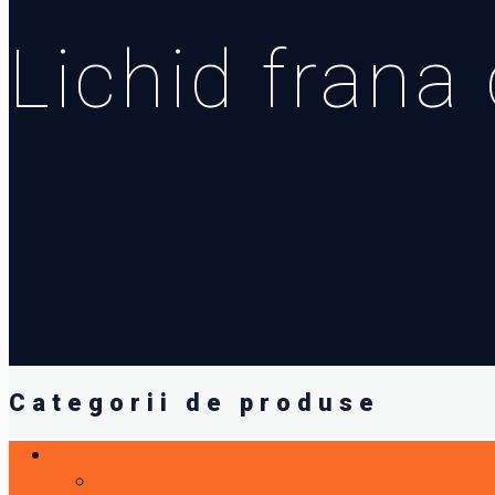
Lichid frana 
Categorii de produse
Detailing auto
Antigel auto cu valabilitate 5 ani !