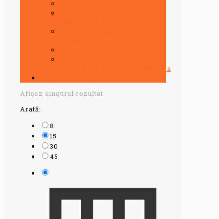
Ulei hidraulic
ULEI
MOTOCILETA/ATV/SCUTER
ULEI MOTOR/CUTII VITEZE
CAMIOANE
Uleiuri servodirectie
Uleiuri
Tractoare/Combine/Agricultura
Vaseline auto speciale
Afișez singurul rezultat
Arată:
8
15
30
45