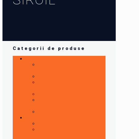
Categorii de produse
Detailing auto
Antigel auto cu valabilitate 5
ani !
Lichid de frana curse
Tratament injectoare,pompe
injectie
Tratamente auto si aditivi
Ulei cutie
viteze/diferentiale/grupuri
Ulei de motor automobile
Magazin Auto
Ulei ambarcatiuni
Ulei cutie viteze automate
automobile