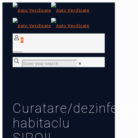
0
0 lei
✕
Curatare/dezinfecti
habitaclu
SIROIL