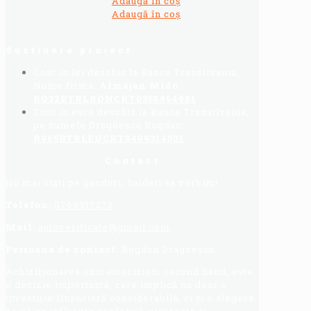
Adaugă în coș
Adaugă în coș
Sustinere proiect
Cont in lei deschis la Banca Transilvania,
Nume firma:
Almajan Mido
:
RO32BTRLRONCRT0356964901
Cont in euro deschis la Banca Transilvania,
pe numele Dragoescu Bogdan:
R065BTRLEUCRT0409314501
Contact
Nu mai stati pe ganduri, haideti sa vorbim!
Telefon:
0768917273
Mail:
autoverificate@gmail.com
Persoana de contact:
Bogdan Dragoescu.
Achiziționarea unui autoturism second hand, este
o decizie importantă, care implică nu doar o
investiție financiară considerabilă, ci și o alegere
ce vă va influența confortul, siguranța și