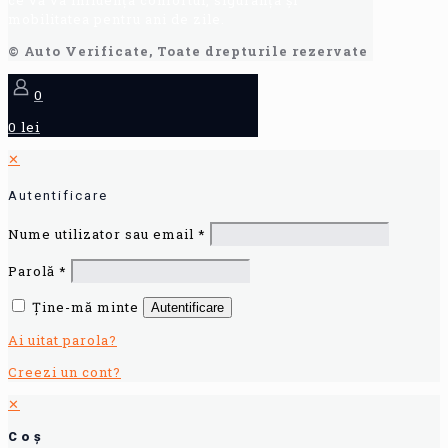
mobilitatea pentru ani de zile.
© Auto Verificate, Toate drepturile rezervate
0
0 lei
✕
Autentificare
Nume utilizator sau email
*
Parolă
*
Ține-mă minte
Autentificare
Ai uitat parola?
Creezi un cont?
✕
Coș