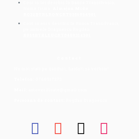
Cont in lei deschis la Banca Transilvania,
Nume firma:
Almajan Mido
:
RO32BTRLRONCRT0356964901
Cont in euro deschis la Banca Transilvania,
pe numele Dragoescu Bogdan:
R065BTRLEUCRT0409314501
Contact
Nu mai stati pe ganduri, haideti sa vorbim!
Telefon:
0768917273
Mail:
autoverificate@gmail.com
Persoana de contact:
Bogdan Dragoescu.