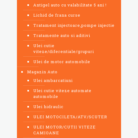
Antigel auto cu valabilitate 5 ani !
Lichid de frana curse
Tratament injectoare,pompe injectie
Tratamente auto si aditivi
Ulei cutie
viteze/diferentiale/grupuri
Ulei de motor automobile
Magazin Auto
Ulei ambarcatiuni
Ulei cutie viteze automate
automobile
Ulei hidraulic
ULEI MOTOCILETA/ATV/SCUTER
ULEI MOTOR/CUTII VITEZE
CAMIOANE