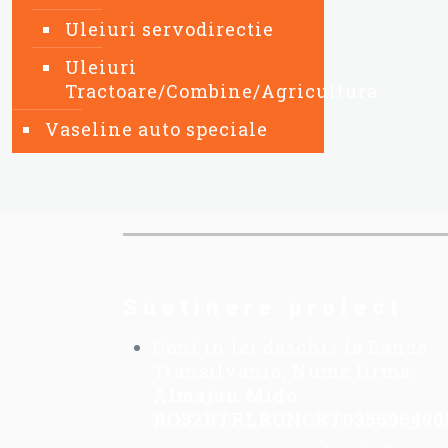
Uleiuri servodirectie
Uleiuri
Tractoare/Combine/Agricultura
Vaseline auto speciale
Sustinere proiect
Cont in lei deschis la Banca
Transilvania, Nume firma:
Almajan Mido
:
RO32BTRLRONCRT035696490