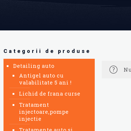
Categorii de produse
Detailing auto
Nu
Antigel auto cu
valabilitate 5 ani !
Lichid de frana curse
Tratament
injectoare,pompe
injectie
Tratamente auto si