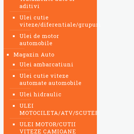
aditivi
Ulei cutie
viteze/diferentiale/grupuri
Ulei de motor
automobile
Magazin Auto
Ulei ambarcatiuni
Ulei cutie viteze
automate automobile
Ulei hidraulic
ULEI
MOTOCILETA/ATV/SCUTER
ULEI MOTOR/CUTII
VITEZE CAMIOANE