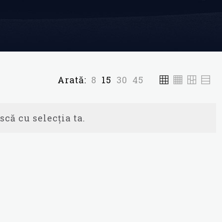
Arată:
8
15
30
45
scă cu selecția ta.