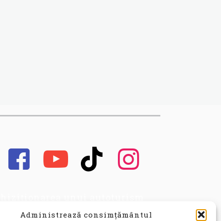
hiziționarea unui autoturism
cond hand, este o decizie
Administrează consimțământul