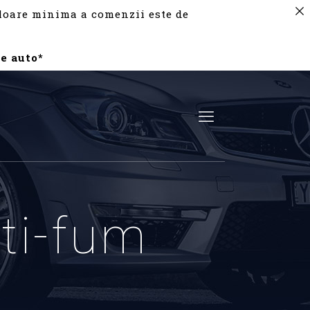
valoare minima a comenzii este de
e auto*
nti-fum