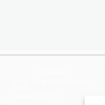
Contact
Nu mai stati pe ganduri, haideti sa
vorbim!
Ac
Telefon:
0768917273
1
se