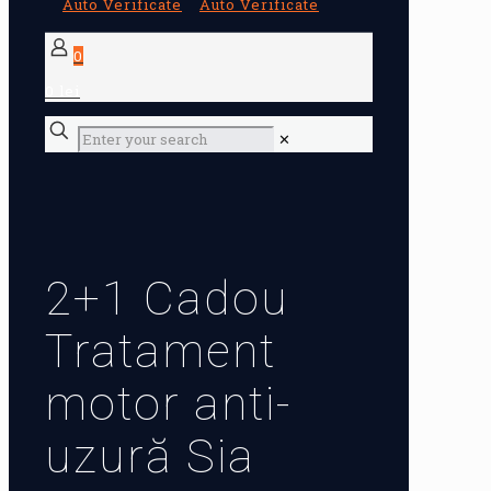
0
0 lei
✕
2+1 Cadou
Tratament
motor anti-
uzură Sia