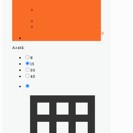
MOTOCILETA/ATV/SCUTER
ULEI MOTOR/CUTII VITEZE
CAMIOANE
Uleiuri servodirectie
Uleiuri
Tractoare/Combine/Agricultura
Vaseline auto speciale
Arată:
8
15
30
45