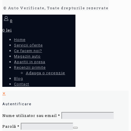
© Auto Verificate, Toate drepturile rezervate
0
0 lei
Home
Servicii oferite
Ce facem noi?
Magazin auto
Aparitii in presa
Recenzii primite
Adauga o recenzie
Blog
Contact
✕
Autentificare
Nume utilizator sau email
*
Parolă
*