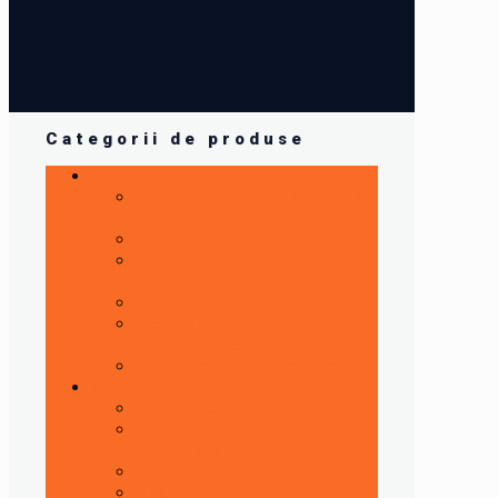
Categorii de produse
Detailing auto
Antigel auto cu valabilitate 5
ani !
Lichid de frana curse
Tratament injectoare,pompe
injectie
Tratamente auto si aditivi
Ulei cutie
viteze/diferentiale/grupuri
Ulei de motor automobile
Magazin Auto
Ulei ambarcatiuni
Ulei cutie viteze automate
automobile
Ulei hidraulic
ULEI