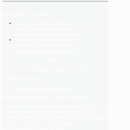
Sustinere proiect
Cont in lei deschis la Banca Transilvania,
Nume firma:
Almajan Mido
:
RO32BTRLRONCRT0356964901
Cont in euro deschis la Banca Transilvania,
pe numele Dragoescu Bogdan:
R065BTRLEUCRT0409314501
Contact
Nu mai stati pe ganduri, haideti sa vorbim!
Telefon:
0768917273
Mail:
autoverificate@gmail.com
Persoana de contact:
Bogdan Dragoescu.
Achiziționarea unui autoturism second hand, este
o decizie importantă, care implică nu doar o
investiție financiară considerabilă, ci și o alegere
ce vă va influența confortul, siguranța și
mobilitatea pentru ani de zile.