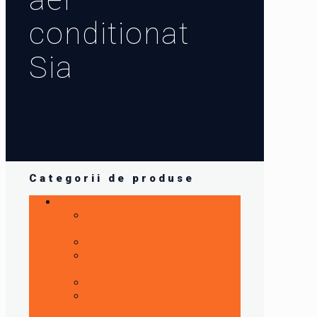
conditionat
Sia
Categorii de produse
Detailing auto
Antigel auto cu valabilitate 5
ani !
Lichid de frana curse
Tratament injectoare,pompe
injectie
Tratamente auto si aditivi
Ulei cutie
viteze/diferentiale/grupuri