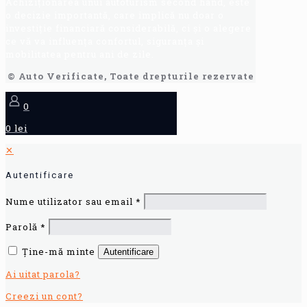
Achiziționarea unui autoturism second hand, este
o decizie importantă, care implică nu doar o
investiție financiară considerabilă, ci și o alegere
ce vă va influența confortul, siguranța și
mobilitatea pentru ani de zile.
© Auto Verificate, Toate drepturile rezervate
0
0 lei
✕
Autentificare
Nume utilizator sau email
*
Parolă
*
Ține-mă minte
Autentificare
Ai uitat parola?
Creezi un cont?