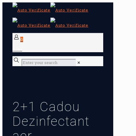
0
0 lei
✕
2+1 Cadou
Dezinfectant
aer