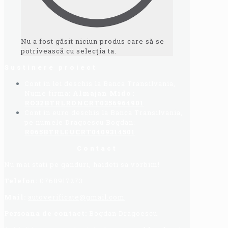
Nu a fost găsit niciun produs care să se
potrivească cu selecția ta.
Sustinere proiect
Cont in lei deschis la Banca Transilvania,
Nume firma:
Almajan Mido
:
RO32BTRLRONCRT0356964901
Cont in euro deschis la Banca Transilvania,
pe numele Dragoescu Bogdan:
R065BTRLEUCRT0409314501
Contact
Nu mai stati pe ganduri, haideti sa vorbim!
Telefon:
0768917273
Mail:
autoverificate@gmail.com
Persoana de contact:
Bogdan Dragoescu.