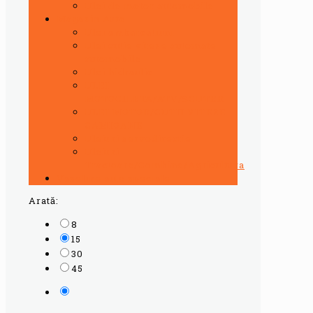
Ulei de motor automobile
Magazin Auto
Ulei ambarcatiuni
Ulei cutie viteze automate
automobile
Ulei hidraulic
ULEI
MOTOCILETA/ATV/SCUTER
ULEI MOTOR/CUTII VITEZE
CAMIOANE
Uleiuri servodirectie
Uleiuri
Tractoare/Combine/Agricultura
Vaseline auto speciale
Arată:
8
15
30
45