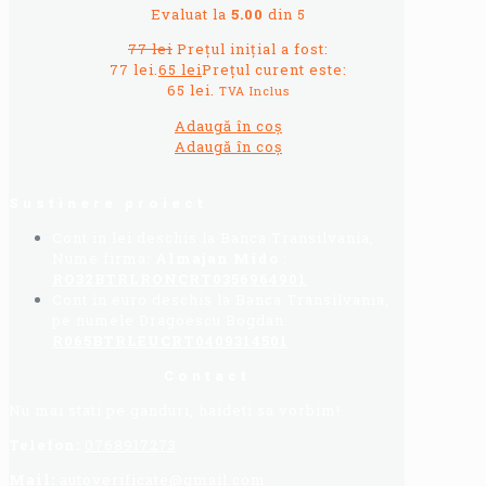
Evaluat la
5.00
din 5
77
lei
Prețul inițial a fost:
77 lei.
65
lei
Prețul curent este:
65 lei.
TVA Inclus
Adaugă în coș
Adaugă în coș
Sustinere proiect
Cont in lei deschis la Banca Transilvania,
Nume firma:
Almajan Mido
:
RO32BTRLRONCRT0356964901
Cont in euro deschis la Banca Transilvania,
pe numele Dragoescu Bogdan:
R065BTRLEUCRT0409314501
Contact
Nu mai stati pe ganduri, haideti sa vorbim!
Telefon:
0768917273
Mail:
autoverificate@gmail.com