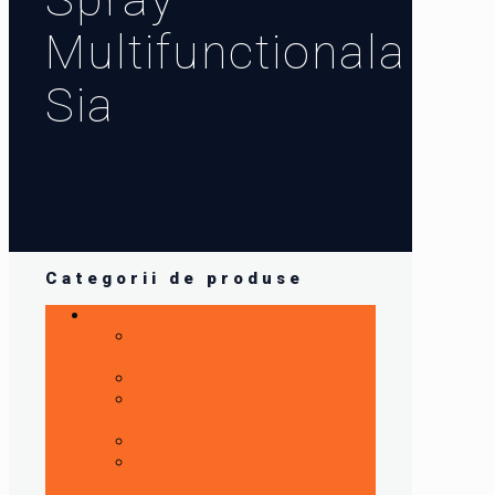
Multifunctionala
Sia
Categorii de produse
Detailing auto
Antigel auto cu valabilitate 5
ani !
Lichid de frana curse
Tratament injectoare,pompe
injectie
Tratamente auto si aditivi
Ulei cutie
viteze/diferentiale/grupuri