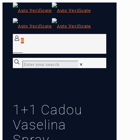
0
0 lei
✕
1+1 Cadou
Vaselina
Spray