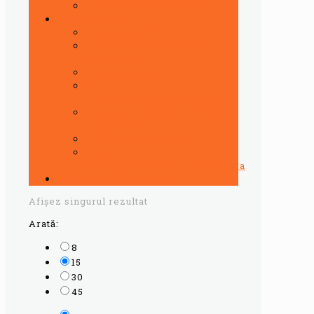
Ulei de motor automobile
Magazin Auto
Ulei ambarcatiuni
Ulei cutie viteze automate
automobile
Ulei hidraulic
ULEI
MOTOCILETA/ATV/SCUTER
ULEI MOTOR/CUTII VITEZE
CAMIOANE
Uleiuri servodirectie
Uleiuri
Tractoare/Combine/Agricultura
Vaseline auto speciale
Afișez singurul rezultat
Arată:
8
15
30
45