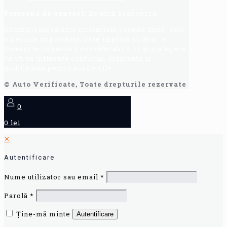
Persoana de contact:
Bogdan Dragoescu.
Achiziționarea unui autoturism second hand, este
o decizie importantă, care implică nu doar o
investiție financiară considerabilă, ci și o alegere
ce vă va influența confortul, siguranța și
mobilitatea pentru ani de zile.
© Auto Verificate, Toate drepturile rezervate
0
0 lei
✕
Autentificare
Nume utilizator sau email
*
Parolă
*
Ține-mă minte
Autentificare