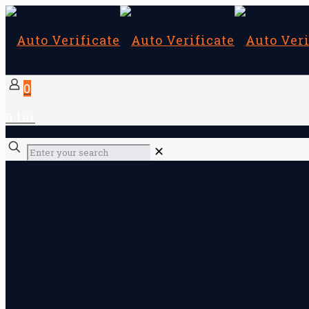
0
0 lei
✕