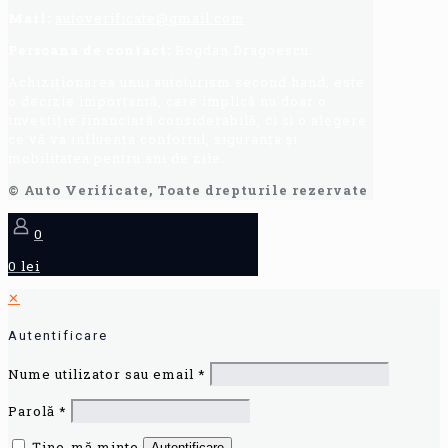
Mail:
autoverificate@gmail.com
Persoana de contact:
Bogdan Dragoescu.
Achiziționarea unui autoturism second hand, este
o decizie importantă, care implică nu doar o
investiție financiară considerabilă, ci și o alegere
ce vă va influența confortul, siguranța și
mobilitatea pentru ani de zile.
© Auto Verificate, Toate drepturile rezervate
0
0 lei
✕
Autentificare
Nume utilizator sau email
*
Parolă
*
Ține-mă minte
Autentificare