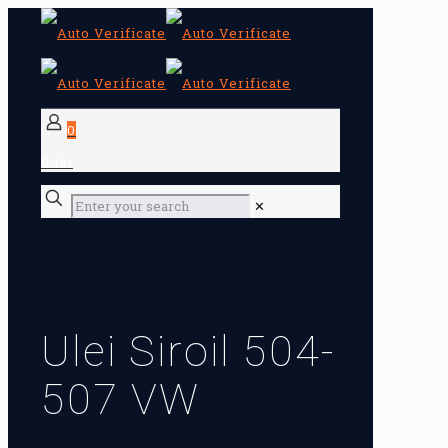
0
0 lei
✕
Ulei Siroil 504-
507 VW