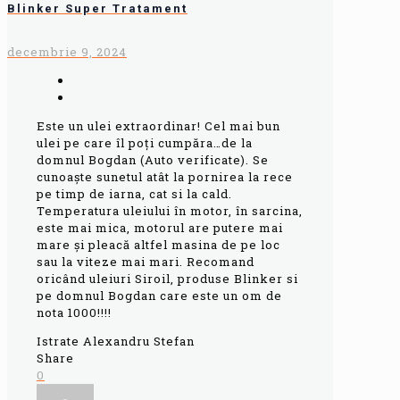
Blinker Super Tratament
decembrie 9, 2024
Este un ulei extraordinar! Cel mai bun
ulei pe care îl poți cumpăra…de la
domnul Bogdan (Auto verificate). Se
cunoaște sunetul atât la pornirea la rece
pe timp de iarna, cat si la cald.
Temperatura uleiului în motor, în sarcina,
este mai mica, motorul are putere mai
mare și pleacă altfel masina de pe loc
sau la viteze mai mari. Recomand
oricând uleiuri Siroil, produse Blinker si
pe domnul Bogdan care este un om de
nota 1000!!!!
Istrate Alexandru Stefan
Share
0