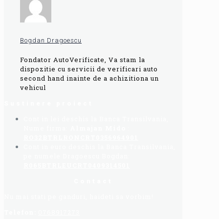
Bogdan Dragoescu
Fondator AutoVerificate, Va stam la
dispozitie cu servicii de verificari auto
second hand inainte de a achizitiona un
vehicul
Sustinere proiect
Cont in lei deschis la Banca Transilvania,
Nume firma:
Almajan Mido
:
RO32BTRLRONCRT0356964901
Cont in euro deschis la Banca Transilvania,
pe numele Dragoescu Bogdan:
R065BTRLEUCRT0409314501
Contact
Nu mai stati pe ganduri, haideti sa vorbim!
Telefon:
0768917273