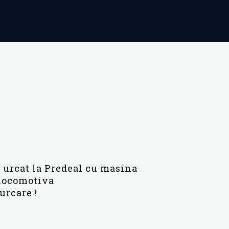
m urcat la Predeal cu masina
 locomotiva
urcare !