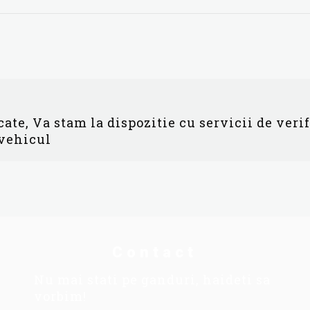
ate, Va stam la dispozitie cu servicii de veri
 vehicul
Contact
Nu mai stati pe ganduri, haideti sa
vorbim!