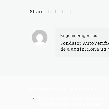
Share
Bogdan Dragoescu
Fondator AutoVerific
de a achizitiona un
Sustinere proiect
Cont in lei deschis la Banca
Transilvania, Nume firma: