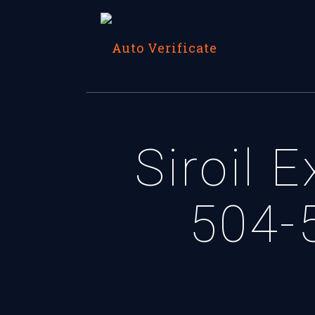
Siroil 
504-5