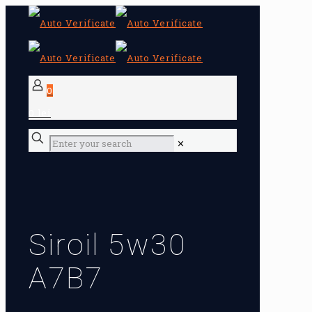
0
0 lei
✕
Siroil 5w30
A7B7