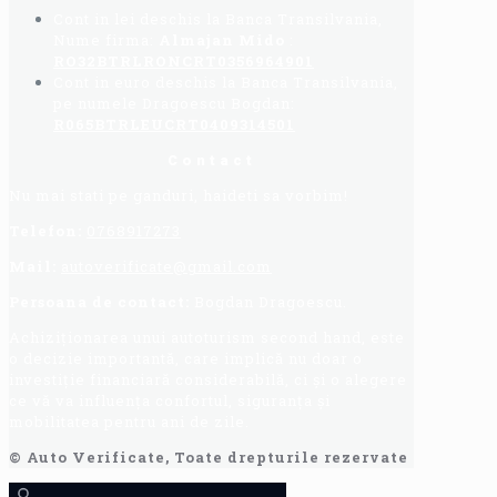
Cont in lei deschis la Banca Transilvania,
Nume firma:
Almajan Mido
:
RO32BTRLRONCRT0356964901
Cont in euro deschis la Banca Transilvania,
pe numele Dragoescu Bogdan:
R065BTRLEUCRT0409314501
Contact
Nu mai stati pe ganduri, haideti sa vorbim!
Telefon:
0768917273
Mail:
autoverificate@gmail.com
Persoana de contact:
Bogdan Dragoescu.
Achiziționarea unui autoturism second hand, este
o decizie importantă, care implică nu doar o
investiție financiară considerabilă, ci și o alegere
ce vă va influența confortul, siguranța și
mobilitatea pentru ani de zile.
© Auto Verificate, Toate drepturile rezervate