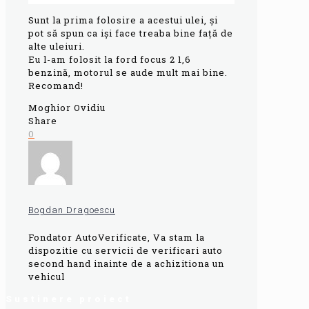
Sunt la prima folosire a acestui ulei, şi
pot să spun ca işi face treaba bine față de
alte uleiuri.
Eu l-am folosit la ford focus 2 1,6
benzină, motorul se aude mult mai bine.
Recomand!
Moghior Ovidiu
Share
0
Bogdan Dragoescu
Fondator AutoVerificate, Va stam la
dispozitie cu servicii de verificari auto
second hand inainte de a achizitiona un
vehicul
Sustinere proiect