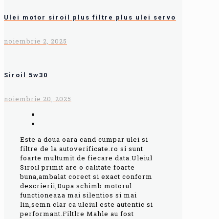
Ulei motor siroil plus filtre plus ulei servo
noiembrie 2, 2025
Siroil 5w30
noiembrie 20, 2025
Este a doua oara cand cumpar ulei si
filtre de la autoverificate.ro si sunt
foarte multumit de fiecare data.Uleiul
Siroil primit are o calitate foarte
buna,ambalat corect si exact conform
descrierii,Dupa schimb motorul
functioneaza mai silentios si mai
lin,semn clar ca uleiul este autentic si
performant.Filtlre Mahle au fost