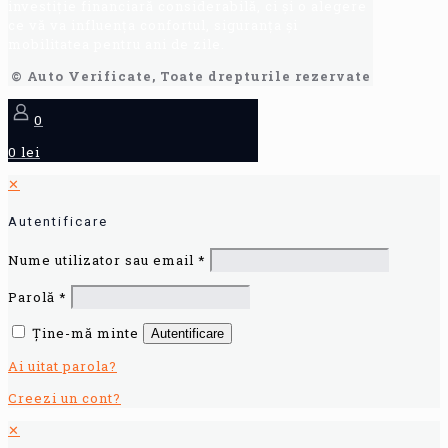
investiție financiară considerabilă, ci și o alegere
ce vă va influența confortul, siguranța și
mobilitatea pentru ani de zile.
© Auto Verificate, Toate drepturile rezervate
0
0 lei
✕
Autentificare
Nume utilizator sau email
*
Parolă
*
Ține-mă minte
Autentificare
Ai uitat parola?
Creezi un cont?
✕