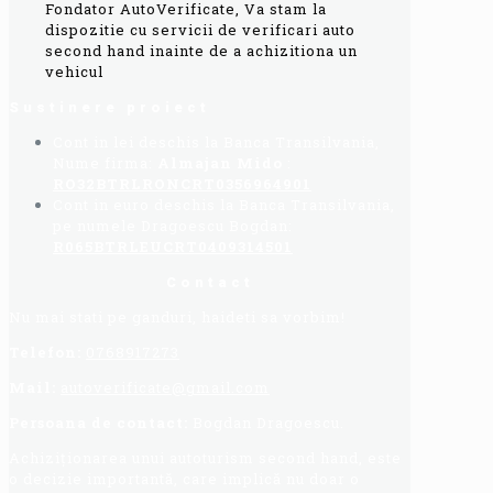
Fondator AutoVerificate, Va stam la
dispozitie cu servicii de verificari auto
second hand inainte de a achizitiona un
vehicul
Sustinere proiect
Cont in lei deschis la Banca Transilvania,
Nume firma:
Almajan Mido
:
RO32BTRLRONCRT0356964901
Cont in euro deschis la Banca Transilvania,
pe numele Dragoescu Bogdan:
R065BTRLEUCRT0409314501
Contact
Nu mai stati pe ganduri, haideti sa vorbim!
Telefon:
0768917273
Mail:
autoverificate@gmail.com
Persoana de contact:
Bogdan Dragoescu.
Achiziționarea unui autoturism second hand, este
o decizie importantă, care implică nu doar o