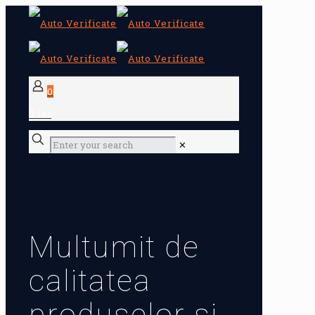
0
0 lei
✕
Multumit de
calitatea
produselor si