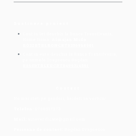
Sustinere proiect
Cont in lei deschis la Banca Transilvania,
Nume firma:
Almajan Mido
:
RO32BTRLRONCRT0356964901
Cont in euro deschis la Banca Transilvania,
pe numele Dragoescu Bogdan:
R065BTRLEUCRT0409314501
Contact
Nu mai stati pe ganduri, haideti sa vorbim!
Telefon:
0768917273
Mail:
autoverificate@gmail.com
Persoana de contact:
Bogdan Dragoescu.