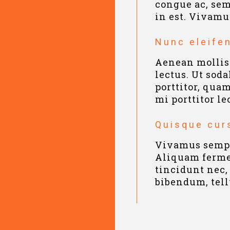
congue ac, sem
in est. Vivamu
Nunc eleifen
Aenean mollis 
lectus. Ut soda
porttitor, quam
mi porttitor le
Quisque cur
Vivamus sempe
Aliquam ferme
tincidunt nec,
bibendum, tell