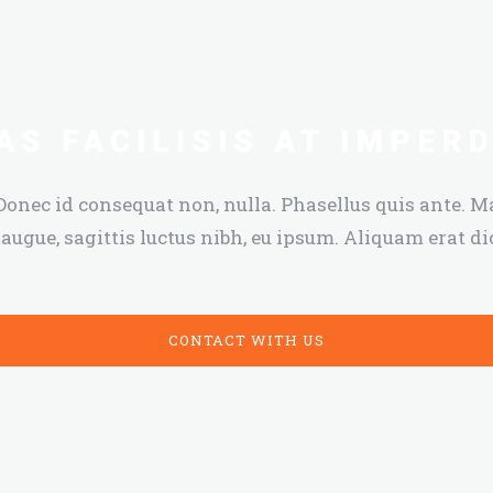
S FACILISIS AT IMPERD
Donec id consequat non, nulla. Phasellus quis ante. M
augue, sagittis luctus nibh, eu ipsum. Aliquam erat d
CONTACT WITH US