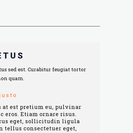
ETUS
us sed est. Curabitur feugiat tortor
non quam.
justo
s at est pretium eu, pulvinar
 eros. Etiam ornare risus.
s eget, sollicitudin ligula
in tellus consectetuer eget,