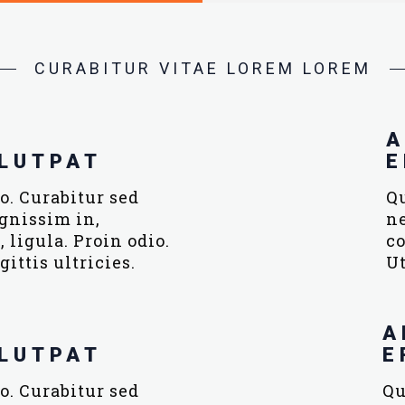
CURABITUR VITAE LOREM LOREM
M
A
LUTPAT
E
o. Curabitur sed
Qu
gnissim in,
ne
ligula. Proin odio.
co
gittis ultricies.
Ut
M
A
LUTPAT
E
o. Curabitur sed
Qu