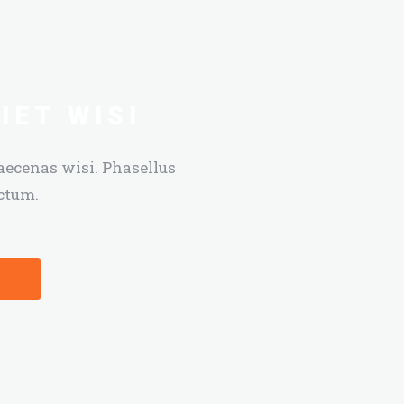
IET WISI
aecenas wisi. Phasellus
ictum.