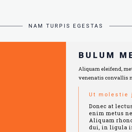
NAM TURPIS EGESTAS
BULUM M
Aliquam eleifend, met
venenatis convallis 
Ut molestie 
Donec at lectu
enim metus nec
Aliquam rhoncu
dui, in ligula 