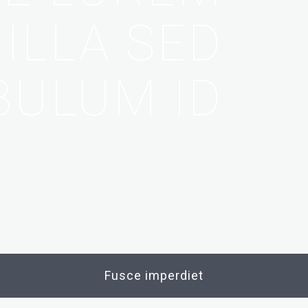
ILLA SED
BULUM ID
Fusce imperdiet